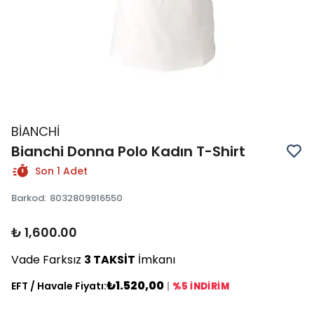
BİANCHİ
Bianchi Donna Polo Kadın T-Shirt
Son 1 Adet
Barkod
:
8032809916550
₺ 1,600.00
Vade Farksız
3 TAKSİT
İmkanı
₺1.520,00
EFT / Havale Fiyatı:
|
%5 İNDİRİM