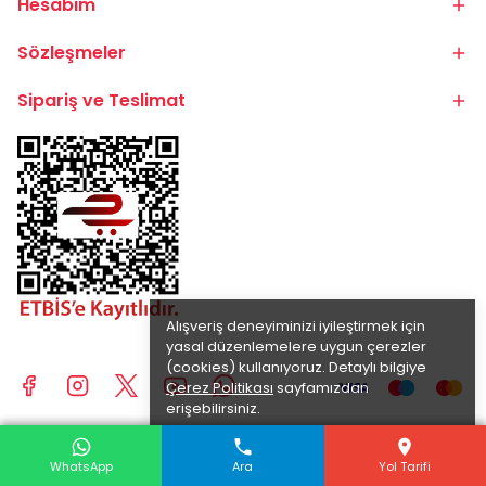
Hesabım
Sözleşmeler
Sipariş ve Teslimat
Alışveriş deneyiminizi iyileştirmek için
yasal düzenlemelere uygun çerezler
(cookies) kullanıyoruz. Detaylı bilgiye
Çerez Politikası
sayfamızdan
erişebilirsiniz.
Anladım
© 2025 BİKE.COM.TR | TÜM HAKLARI SAKLIDIR.
WhatsApp
WhatsApp
WhatsApp
Ara
Ara
Ara
Yol Tarifi
Yol Tarifi
Yol Tarifi