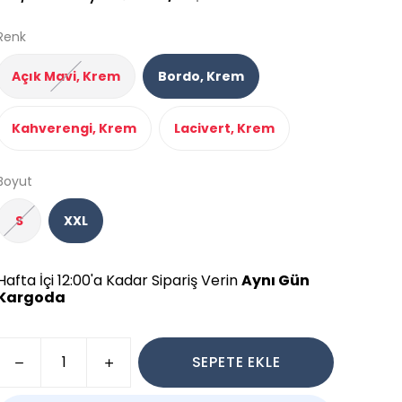
Renk
Açık Mavi, Krem
Bordo, Krem
Kahverengi, Krem
Lacivert, Krem
Boyut
S
XXL
Hafta İçi 12:00'a Kadar Sipariş Verin
Aynı Gün
Kargoda
SEPETE EKLE