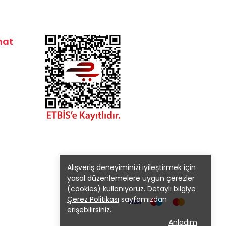
mat
Alışveriş deneyiminizi iyileştirmek için
yasal düzenlemelere uygun çerezler
(cookies) kullanıyoruz. Detaylı bilgiye
Çerez Politikası
sayfamızdan
erişebilirsiniz.
Anladım