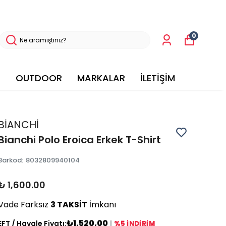
0
OUTDOOR
MARKALAR
İLETİŞİM
BİANCHİ
Bianchi Polo Eroica Erkek T-Shirt
Barkod
:
8032809940104
₺ 1,600.00
Vade Farksız
3 TAKSİT
İmkanı
₺1.520,00
EFT / Havale Fiyatı:
|
%5 İNDİRİM