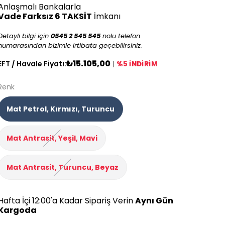
Anlaşmalı Bankalarla
Vade Farksız 6 TAKSİT
İmkanı
Detaylı bilgi için
0545 2 545 545
nolu telefon
numarasından bizimle irtibata geçebilirsiniz.
₺15.105,00
EFT / Havale Fiyatı:
|
%5 İNDİRİM
Renk
Mat Petrol, Kırmızı, Turuncu
Mat Antrasit, Yeşil, Mavi
Mat Antrasit, Turuncu, Beyaz
Hafta İçi 12:00'a Kadar Sipariş Verin
Aynı Gün
Kargoda