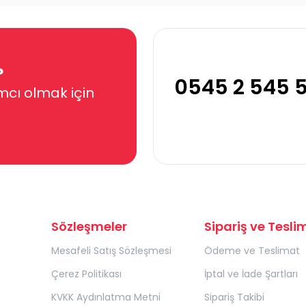
?
0545 2 545 
mcı olmak için
Sözleşmeler
Sipariş ve Tesli
Mesafeli Satış Sözleşmesi
Ödeme ve Teslimat
Çerez Politikası
İptal ve İade Şartları
KVKK Aydınlatma Metni
Sipariş Takibi