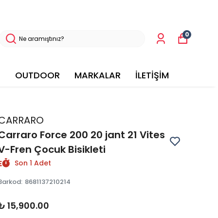
0
OUTDOOR
MARKALAR
İLETİŞİM
CARRARO
Carraro Force 200 20 jant 21 Vites
V-Fren Çocuk Bisikleti
Son 1 Adet
Barkod
:
8681137210214
₺ 15,900.00