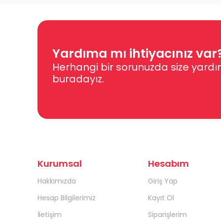
Yardıma mı ihtiyacınız var
Herhangi bir sorunuzda size yardı
buradayız.
Kurumsal
Hesabım
Hakkımızda
Giriş Yap
Hesap Bilgilerimiz
Kayıt Ol
İletişim
Siparişlerim