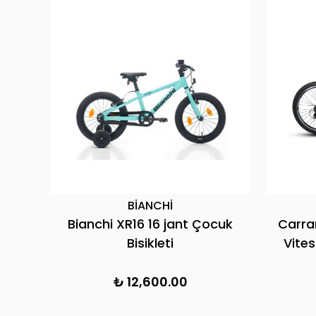
BİANCHİ
essiz
Bianchi XR16 16 jant Çocuk
Carrar
Bisikleti
Vite
₺ 12,600.00