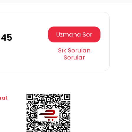
Uzmana Sor
545
Sık Sorulan
Sorular
mat