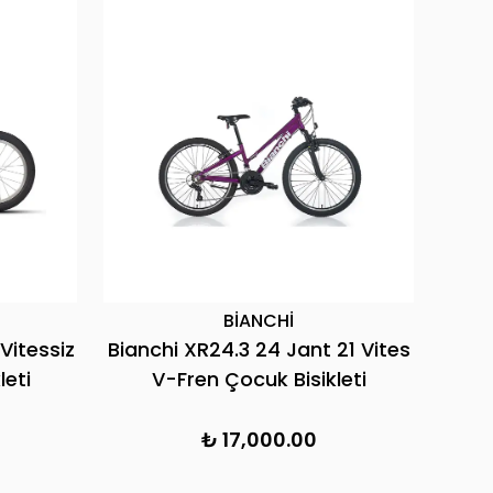
BİANCHİ
Vitessiz
Bianchi XR24.3 24 Jant 21 Vites
Bianc
leti
V-Fren Çocuk Bisikleti
₺ 17,000.00