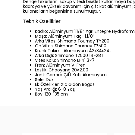
Denge tekerlerini söküp vitesli bisiklet kullanmaya b
kadroya ve yüksek dayanım için çift kat alüminyum jant
kullanıcıların beğenisine sunulmuştur.
Teknik Özellikler
Kadro: Alüminyum 1.1/8″ Yarı Entegre Hydrofor
Maşa: Alüminyum Taçlı 1.1/8″
Arka Vites: Shimano Tourney TY200
Ön Vites: Shimano Tourney TZ500
Krank Takımı: Alüminyum 42x34x24t
Arka Dişli: Shimano TZ500 14-28T
Vites Kolu: Shimano EF41 3×7
Fren: Alüminyum V-Fren
Lastik: Chaoyang 20×2.00
Jant: Carraro Çift Katlı Alüminyum
Sele: Ddk
Ek Özellikler: Xlc Gidon Boğazı
Yaş Aralığı: 6-8 Yaş
Boy: 120-135 cm