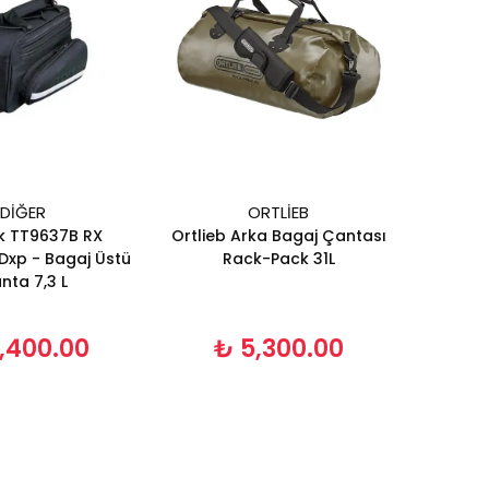
DIĞER
ORTLIEB
 TT9637B RX
Ortlieb Arka Bagaj Çantası
Dxp - Bagaj Üstü
Rack-Pack 31L
nta 7,3 L
,400.00
₺ 5,300.00