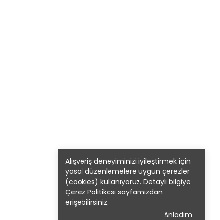
Alışveriş deneyiminizi iyileştirmek için
yasal düzenlemelere uygun çerezler
(cookies) kullanıyoruz. Detaylı bilgiye
Çerez Politikası
sayfamızdan
erişebilirsiniz.
Anladım