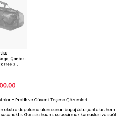
LIEB
 Bagaj Çantası
k Free 31L
700.00
talar – Pratik ve Güvenli Taşıma Çözümleri
en ekstra depolama alanı sunan bagaj üstü çantalar, hem şe
eçenektir. Geniş iç hacmi, su geçirmez kumaşları ve sağla