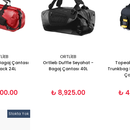
LIEB
ORTLIEB
 Bagaj Çantası
Ortlieb Duffle Seyahat -
Topeak
ack 24L
Bagaj Çantası 40L
Trunkbag 
Ça
800.00
₺ 8,925.00
₺ 4
Stokta Yok