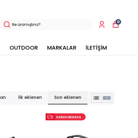
0
OUTDOOR
MARKALAR
İLETİŞİM
lan
İlk eklenen
Son eklenen