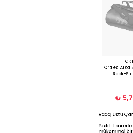
ORT
Ortlieb Arka
Rack-Pac
₺ 5,
Bagaj Üstü Çan
Bisiklet sürerk
mükemmel bir s