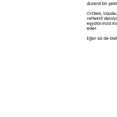
düzenli bir şek
Ortlieb, Vaude
reflektif detay
eşyalarınıza k
eder.
Eğer siz de bis