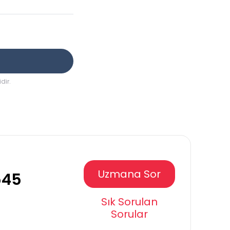
dir.
Uzmana Sor
545
Sık Sorulan
Sorular