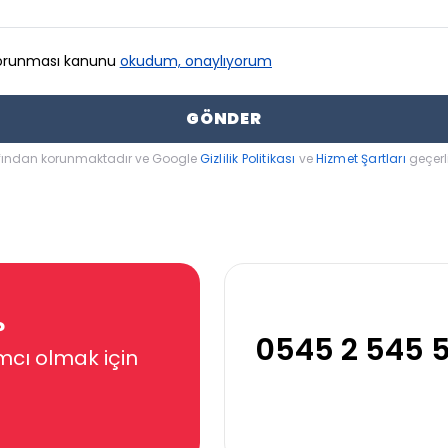
n korunması kanunu
okudum, onaylıyorum
GÖNDER
afından korunmaktadır ve Google
Gizlilik Politikası
ve
Hizmet Şartları
geçerli
?
0545 2 545 
mcı olmak için