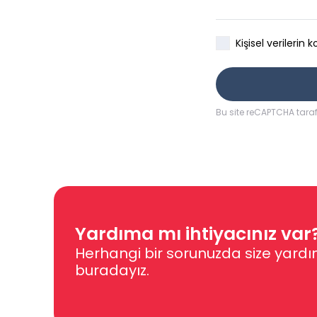
Kişisel verileri
Bu site reCAPTCHA tar
Yardıma mı ihtiyacınız var
Herhangi bir sorunuzda size yardı
buradayız.