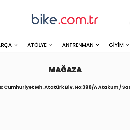
ARÇA
ATÖLYE
ANTRENMAN
GİYİM
MAĞAZA
s: Cumhuriyet Mh. Atatürk Blv. No:398/A Atakum / S