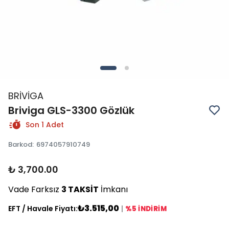
BRİVİGA
Briviga GLS-3300 Gözlük
Son 1 Adet
Barkod
:
6974057910749
₺ 3,700.00
Vade Farksız
3 TAKSİT
İmkanı
₺3.515,00
EFT / Havale Fiyatı:
|
%5 İNDİRİM