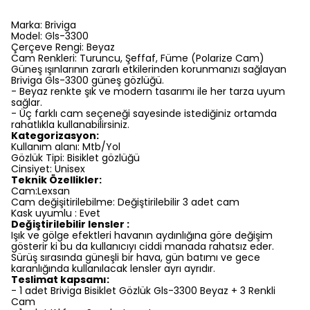
Marka: Briviga
Model: Gls-3300
Çerçeve Rengi: Beyaz
Cam Renkleri: Turuncu, Şeffaf, Füme (Polarize Cam)
Güneş ışınlarının zararlı etkilerinden korunmanızı sağlayan
Briviga Gls-3300 güneş gözlüğü.
- Beyaz renkte şık ve modern tasarımı ile her tarza uyum
sağlar.
- Üç farklı cam seçeneği sayesinde istediğiniz ortamda
rahatlıkla kullanabilirsiniz.
Kategorizasyon:
Kullanım alanı: Mtb/Yol
Gözlük Tipi: Bisiklet gözlüğü
Cinsiyet: Unisex
Teknik Özellikler:
Cam:Lexsan
Cam değişitirilebilme: Değiştirilebilir 3 adet cam
Kask uyumlu : Evet
Değiştirilebilir lensler :
Işık ve gölge efektleri havanın aydınlığına göre değişim
gösterir ki bu da kullanıcıyı ciddi manada rahatsız eder.
Sürüş sırasında güneşli bir hava, gün batımı ve gece
karanlığında kullanılacak lensler ayrı ayrıdır.
Teslimat kapsamı:
- 1 adet Briviga Bisiklet Gözlük Gls-3300 Beyaz + 3 Renkli
Cam