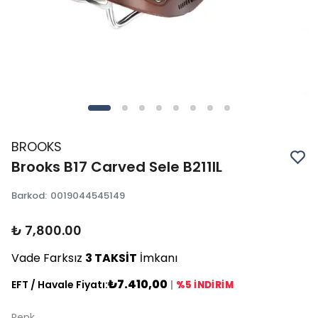
BROOKS
Brooks B17 Carved Sele B211IL
Barkod
:
0019044545149
₺ 7,800.00
Vade Farksız
3 TAKSİT
İmkanı
₺7.410,00
EFT / Havale Fiyatı:
|
%5 İNDİRİM
Renk