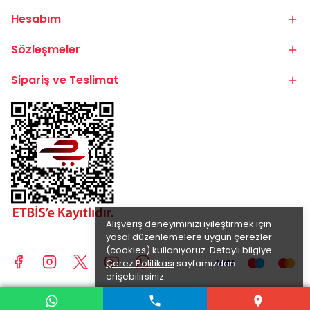
Hesabım
Sözleşmeler
Sipariş ve Teslimat
Alışveriş deneyiminizi iyileştirmek için
yasal düzenlemelere uygun çerezler
(cookies) kullanıyoruz. Detaylı bilgiye
Çerez Politikası
sayfamızdan
erişebilirsiniz.
Anladım
© 2025 BİKE.COM.TR | TÜM HAKLARI SAKLIDIR.