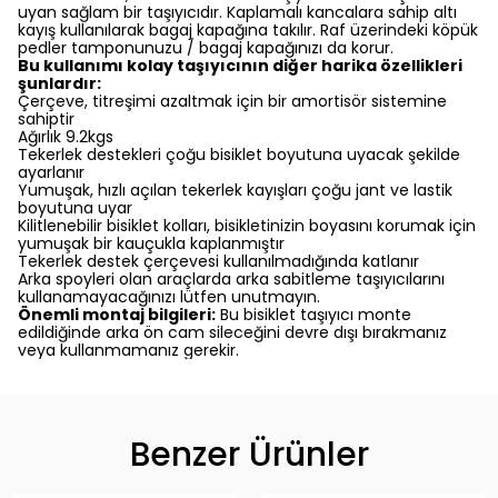
uyan sağlam bir taşıyıcıdır. Kaplamalı kancalara sahip altı
kayış kullanılarak bagaj kapağına takılır. Raf üzerindeki köpük
pedler tamponunuzu / bagaj kapağınızı da korur.
Bu kullanımı kolay taşıyıcının diğer harika özellikleri
şunlardır:
Çerçeve, titreşimi azaltmak için bir amortisör sistemine
sahiptir
Ağırlık 9.2kgs
Tekerlek destekleri çoğu bisiklet boyutuna uyacak şekilde
ayarlanır
Yumuşak, hızlı açılan tekerlek kayışları çoğu jant ve lastik
boyutuna uyar
Kilitlenebilir bisiklet kolları, bisikletinizin boyasını korumak için
yumuşak bir kauçukla kaplanmıştır
Tekerlek destek çerçevesi kullanılmadığında katlanır
Arka spoyleri olan araçlarda arka sabitleme taşıyıcılarını
kullanamayacağınızı lütfen unutmayın.
Önemli montaj bilgileri:
Bu bisiklet taşıyıcı monte
edildiğinde arka ön cam sileceğini devre dışı bırakmanız
veya kullanmamanız gerekir.
Benzer Ürünler