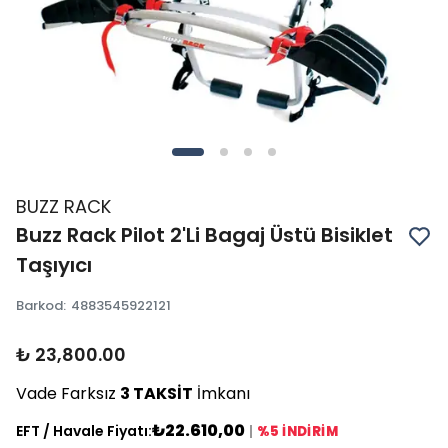
BUZZ RACK
Buzz Rack Pilot 2'Li Bagaj Üstü Bisiklet
Taşıyıcı
Barkod
:
4883545922121
₺ 23,800.00
Vade Farksız
3 TAKSİT
İmkanı
₺22.610,00
EFT / Havale Fiyatı:
|
%5 İNDİRİM