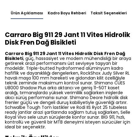
Ürün Açıklaması
Kadro Boyu Rehberi
Taksit Seçenekleri
Carraro Big 911 29 Jant 11 Vites Hidrolik
Disk Fren Dağ Bisikleti
Carraro Big 911 29 Jant 11 Vites Hidrolik Disk Fren Dağ
Bisikleti
, güç, hassasiyet ve modern mühendisliği bir araya
getirerek arazi performansını üst seviyeye taşıyan bir
modeldir. Triple-butted hydroformed alüminyum kadro
hafiflik ve dayanıklılığı dengelerken, RockShox Judy Silver RL
havalı maşa 100 mm hareketi ve gidondan kilit özelliğiyle
teknik zeminde maksimum kontrol sunar. Shimano CUES
U8000 Shadow Plus arka aktarıcı ve geniş 11–50T kaset
aralığı, tırmanışlarda yüksek verimlilik sağlarken inişlerde
akıcı sürüş performansı sunar. Shimano Deore hidrolik disk
frenler güçlü ve dengeli duruş kabiliyetiyle güvenliği artırır.
Schwalbe Tough Tom lastikler ve Rodi IIS Ryot 25 tubeless
ready jantlar arazi şartlarında sağlam tutuş sağlarken, Selle
Royal Vivo sele uzun sürüşlerde konfor sunar. BIG 911, hızlı,
kontrollü ve güvenli bir MTB deneyimi isteyen sürücüler için
ideal bir seçenektir.