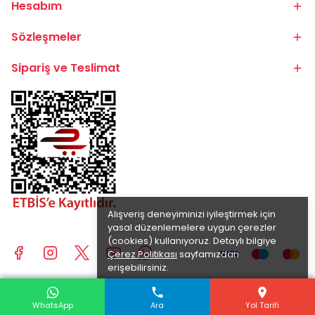
Hesabım
Sözleşmeler
Sipariş ve Teslimat
Alışveriş deneyiminizi iyileştirmek için
yasal düzenlemelere uygun çerezler
(cookies) kullanıyoruz. Detaylı bilgiye
Çerez Politikası
sayfamızdan
erişebilirsiniz.
Anladım
© 2025 BİKE.COM.TR | TÜM HAKLARI SAKLIDIR.
WhatsApp
WhatsApp
WhatsApp
Ara
Ara
Ara
Yol Tarifi
Yol Tarifi
Yol Tarifi