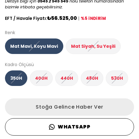
Detaylı bilgi için
0545 2 545 545
nolu telefon numarasından
bizimle irtibata geçebilirsiniz.
₺56.525,00
EFT / Havale Fiyatı:
|
%5 İNDİRİM
Renk
Mat Mavi, Koyu Mavi
Mat Siyah, Su Yeşili
Kadro Ölçüsü
350H
400H
440H
480H
530H
Stoğa Gelince Haber Ver
WHATSAPP