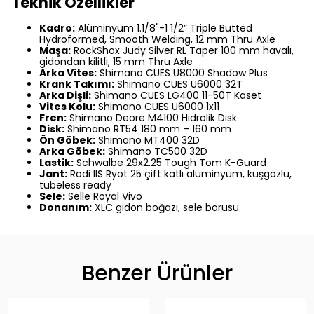
Teknik Özellikler
Kadro:
Alüminyum 1.1/8"-1 1/2” Triple Butted
Hydroformed, Smooth Welding, 12 mm Thru Axle
Maşa:
RockShox Judy Silver RL Taper 100 mm havalı,
gidondan kilitli, 15 mm Thru Axle
Arka Vites:
Shimano CUES U8000 Shadow Plus
Krank Takımı:
Shimano CUES U6000 32T
Arka Dişli:
Shimano CUES LG400 11-50T Kaset
Vites Kolu:
Shimano CUES U6000 1x11
Fren:
Shimano Deore M4100 Hidrolik Disk
Disk:
Shimano RT54 180 mm – 160 mm
Ön Göbek:
Shimano MT400 32D
Arka Göbek:
Shimano TC500 32D
Lastik:
Schwalbe 29x2.25 Tough Tom K-Guard
Jant:
Rodi IIS Ryot 25 çift katlı alüminyum, kuşgözlü,
tubeless ready
Sele:
Selle Royal Vivo
Donanım:
XLC gidon boğazı, sele borusu
Benzer Ürünler