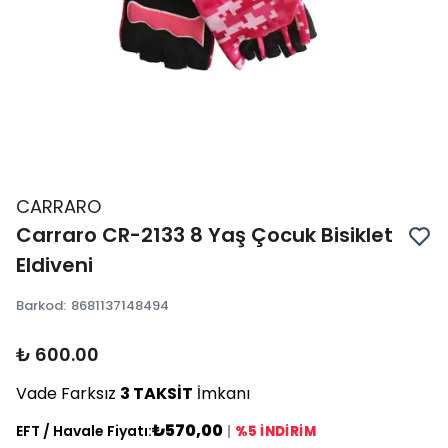
CARRARO
Carraro CR-2133 8 Yaş Çocuk Bisiklet
Eldiveni
Barkod
:
8681137148494
₺ 600.00
Vade Farksız
3 TAKSİT
İmkanı
₺570,00
EFT / Havale Fiyatı:
|
%5 İNDİRİM