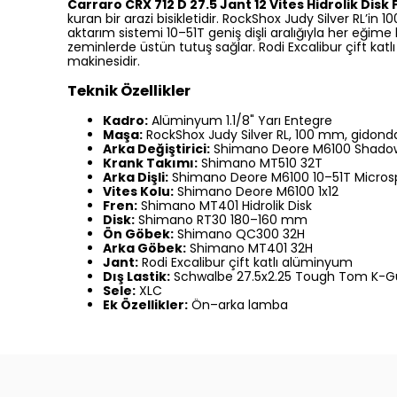
Carraro CRX 712 D 27.5 Jant 12 Vites Hidrolik Disk 
kuran bir arazi bisikletidir. RockShox Judy Silver RL
aktarım sistemi 10–51T geniş dişli aralığıyla her eğim
zeminlerde üstün tutuş sağlar. Rodi Excalibur çift ka
makinesidir.
Teknik Özellikler
Kadro:
Alüminyum 1.1/8" Yarı Entegre
Maşa:
RockShox Judy Silver RL, 100 mm, gidondan 
Arka Değiştirici:
Shimano Deore M6100 Shadow
Krank Takımı:
Shimano MT510 32T
Arka Dişli:
Shimano Deore M6100 10–51T Microsp
Vites Kolu:
Shimano Deore M6100 1x12
Fren:
Shimano MT401 Hidrolik Disk
Disk:
Shimano RT30 180–160 mm
Ön Göbek:
Shimano QC300 32H
Arka Göbek:
Shimano MT401 32H
Jant:
Rodi Excalibur çift katlı alüminyum
Dış Lastik:
Schwalbe 27.5x2.25 Tough Tom K-G
Sele:
XLC
Ek Özellikler:
Ön–arka lamba