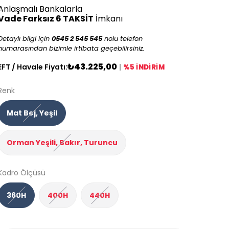
Anlaşmalı Bankalarla
Vade Farksız 6 TAKSİT
İmkanı
Detaylı bilgi için
0545 2 545 545
nolu telefon
numarasından bizimle irtibata geçebilirsiniz.
₺43.225,00
EFT / Havale Fiyatı:
|
%5 İNDİRİM
Renk
Mat Bej, Yeşil
Orman Yeşili, Bakır, Turuncu
Kadro Ölçüsü
360H
400H
440H