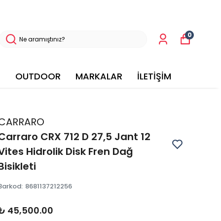
0
OUTDOOR
MARKALAR
İLETİŞİM
CARRARO
Carraro CRX 712 D 27,5 Jant 12
Vites Hidrolik Disk Fren Dağ
Bisikleti
Barkod
:
8681137212256
₺ 45,500.00