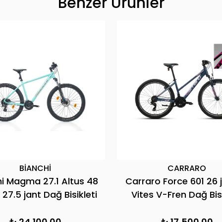
Benzer Ürünler
CARRARO
BİANCHİ
Force 420 24 jant 21
Bianchi Nitron 9.3 29" K
olik Disk Fren Çocuk &
XT/SLX 1x12V Dağ Bisikl
Dağ Bisikleti
₺ 20,900.00
₺ 99,000.00