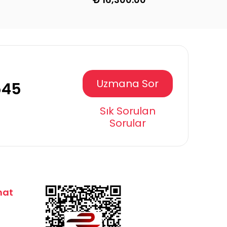
Uzmana Sor
545
Sık Sorulan
Sorular
mat