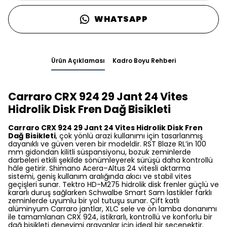
WHATSAPP
Ürün Açıklaması
Kadro Boyu Rehberi
Carraro CRX 924 29 Jant 24 Vites
Hidrolik Disk Fren Dağ Bisikleti
Carraro CRX 924 29 Jant 24 Vites Hidrolik Disk Fren
Dağ Bisikleti
, çok yönlü arazi kullanımı için tasarlanmış
dayanıklı ve güven veren bir modeldir. RST Blaze RL’in 100
mm gidondan kilitli süspansiyonu, bozuk zeminlerde
darbeleri etkili şekilde sönümleyerek sürüşü daha kontrollü
hâle getirir. Shimano Acera–Altus 24 vitesli aktarma
sistemi, geniş kullanım aralığında akıcı ve stabil vites
geçişleri sunar. Tektro HD-M275 hidrolik disk frenler güçlü ve
kararlı duruş sağlarken Schwalbe Smart Sam lastikler farklı
zeminlerde uyumlu bir yol tutuşu sunar. Çift katlı
alüminyum Carraro jantlar, XLC sele ve ön lamba donanımı
ile tamamlanan CRX 924, istikrarlı, kontrollü ve konforlu bir
dağ bisikleti deneyimi arayanlar için ideal bir seçenektir.