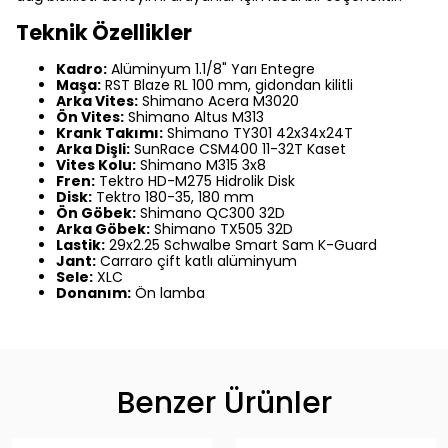
Teknik Özellikler
Kadro:
Alüminyum 1.1/8" Yarı Entegre
Maşa:
RST Blaze RL 100 mm, gidondan kilitli
Arka Vites:
Shimano Acera M3020
Ön Vites:
Shimano Altus M313
Krank Takımı:
Shimano TY301 42x34x24T
Arka Dişli:
SunRace CSM400 11-32T Kaset
Vites Kolu:
Shimano M315 3x8
Fren:
Tektro HD-M275 Hidrolik Disk
Disk:
Tektro 180-35, 180 mm
Ön Göbek:
Shimano QC300 32D
Arka Göbek:
Shimano TX505 32D
Lastik:
29x2.25 Schwalbe Smart Sam K-Guard
Jant:
Carraro çift katlı alüminyum
Sele:
XLC
Donanım:
Ön lamba
Benzer Ürünler