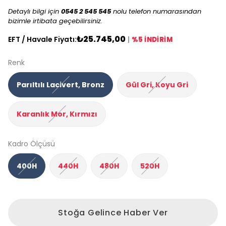
Detaylı bilgi için
0545 2 545 545
nolu telefon numarasından
bizimle irtibata geçebilirsiniz.
₺25.745,00
EFT / Havale Fiyatı:
|
%5 İNDİRİM
Renk
Parıltılı Lacivert, Bronz
Gül Gri, Koyu Gri
Karanlık Mor, Kırmızı
Kadro Ölçüsü
400H
440H
480H
520H
Stoğa Gelince Haber Ver