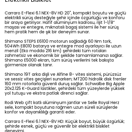
Carraro E-Flexi 6.1 NEX-8V HD 20", kompakt boyutu ve güçlü
elektrikli sürüş desteğiyle şehir içinde özgürlüğü ve konforu
bir araya getiriyor. Hafif alüminyum kadrosu, rijit 1-1/8”
maşası ve entegre, mıknatıslı bagaj sistemi ile her sürüş
hem pratik hem de şık bir deneyim sunar.
Shimano STEPS E6100 motorun sağladığı 60 Nm tork,
504Wh E8010 batarya ve entegre mod ayarlayıcı ile uzun
menzil (Eko modda 216 km) şehirdeki tüm rotaları
zahmetsiz ve ekonomik bir şekilde tamamlamanızı sağlar.
Shimano E5000 ekran, tüm sürüş verilerini tek bakışta
görmenize olanak tanır.
Shimano 19T arka dişli ve Alfine 8- vites sistemi, pürüzsüz
ve sessiz vites geçişleri sunarken; MT200 hidrolik disk frenler
160 mm rotorlarla güvenli duruş sağlar. Schwalbe Big Apple
20x2.125 K-Guard lastikler, şehirdeki tüm yüzeylerde yüksek
yol tutuşu ve ekstra patlak direnci sağlar.
Rodi Web çift katlı alüminyum jantlar ve Selle Royal Herz
sele, kompakt boyutuna rağmen uzun süreli sürüşlerde
konfor ve dayanıklılığı garanti eder.
Carraro E-Flexi 6.1 NEX-8V HD: Küçük boyut, büyük özgürlük;
şehirde esnek, güçlü ve güvenilir bir elektrikli bisiklet
deneyimi.