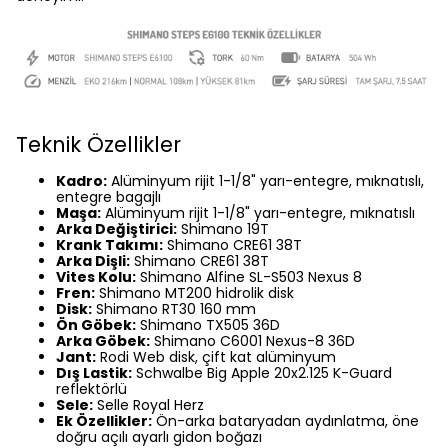
Teknik Özellikler
Kadro:
Alüminyum rijit 1-1/8" yarı-entegre, mıknatıslı,
entegre bagajlı
Maşa:
Alüminyum rijit 1-1/8" yarı-entegre, mıknatıslı
Arka Değiştirici:
Shimano 19T
Krank Takımı:
Shimano CRE61 38T
Arka Dişli:
Shimano CRE61 38T
Vites Kolu:
Shimano Alfine SL-S503 Nexus 8
Fren:
Shimano MT200 hidrolik disk
Disk:
Shimano RT30 160 mm
Ön Göbek:
Shimano TX505 36D
Arka Göbek:
Shimano C6001 Nexus-8 36D
Jant:
Rodi Web disk, çift kat alüminyum
Dış Lastik:
Schwalbe Big Apple 20x2.125 K-Guard
reflektörlü
Sele:
Selle Royal Herz
Ek Özellikler:
Ön-arka bataryadan aydınlatma, öne
doğru açılı ayarlı gidon boğazı