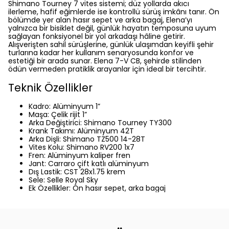
Shimano Tourney 7 vites sistemi; düz yollarda akıcı
ilerleme, hafif eğimlerde ise kontrollü sürüş imkânı tanır. Ön
bölümde yer alan hasır sepet ve arka bagaj, Elena’yı
yalnızca bir bisiklet değil, günlük hayatın temposuna uyum
sağlayan fonksiyonel bir yol arkadaşı hâline getirir.
Alışverişten sahil sürüşlerine, günlük ulaşımdan keyifli şehir
turlarına kadar her kullanım senaryosunda konfor ve
estetiği bir arada sunar. Elena 7-V CB, şehirde stilinden
ödün vermeden pratiklik arayanlar için ideal bir tercihtir.
Teknik Özellikler
Kadro: Alüminyum 1”
Maşa: Çelik rijit 1”
Arka Değiştirici: Shimano Tourney TY300
Krank Takımı: Alüminyum 42T
Arka Dişli: Shimano TZ500 14-28T
Vites Kolu: Shimano RV200 1x7
Fren: Alüminyum kaliper fren
Jant: Carraro çift katlı alüminyum
Dış Lastik: CST 28x1.75 krem
Sele: Selle Royal Sky
Ek Özellikler: Ön hasır sepet, arka bagaj