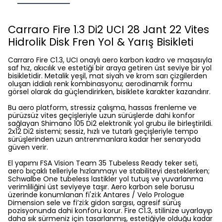
Carraro Fire 1.3 Di2 UCI 28 Jant 22 Vites
Hidrolik Disk Fren Yol & Yarış Bisikleti
Carraro Fire C1.3, UCI onaylı aero karbon kadro ve maşasıyla
saf hız, akıcılık ve estetiği bir araya getiren üst seviye bir yol
bisikletidir. Metalik yeşil, mat siyah ve krom sarı çizgilerden
oluşan iddialı renk kombinasyonu; aerodinamik formu
görsel olarak da güçlendirirken, bisiklete karakter kazandırır.
Bu aero platform, stressiz çalışma, hassas frenleme ve
pürüzsüz vites geçişleriyle uzun sürüşlerde dahi konfor
sağlayan Shimano 105 Di2 elektronik yol grubu ile birleştirildi.
2x12 Di2 sistemi; sessiz, hızlı ve tutarlı geçişleriyle tempo
sürüşlerinden uzun antrenmanlara kadar her senaryoda
güven verir.
El yapımı FSA Vision Team 35 Tubeless Ready teker seti,
aero bıçaklı telleriyle hızlanmayı ve stabiliteyi desteklerken;
Schwalbe One tubeless lastikler yol tutuş ve yuvarlanma
verimliliğini üst seviyeye taşır. Aero karbon sele borusu
üzerinde konumlanan fi'zi:k Antares / Velo Prologue
Dimension sele ve fi’zi:k gidon sargısı, agresif sürüş
pozisyonunda dahi konforu korur. Fire C1.3, stilinize uyarlayıp
daha sık sürmeniz için tasarlanmış, estetiğiyle olduğu kadar