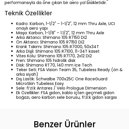
performansıyla da öne çıkan bir aero yol bisikletidir.
Teknik Özellikler
Kadro: Karbon, 1-1/2" – 1-1/2", 12 mm Thru Axle, UCI
onaylı aero yapı
Maşa: Karbon, 1-1/8" – 1.1/2", 12 mm Thru Axle
Arka Aktarıcı: Shimano 105 R7150 Di2
Ön Aktarıcı: Shimano 105 R7150 Di2
Krank Takımı: Shimano 105 R7000, 50x34T
Arka Dişli: Shimano 105 R7100, 11–34T kaset
Vites Kolu: Shimano 105 R7170, 2x12 Di2
Fren: Shimano 105 hidrolik disk
Disk: Shimano RT70, 140 mm Ice Tech
Teker Seti: FSA Vision Team 35, Tubeless Ready (ön &
arka siyah)
Dış Lastik: Schwalbe 700x25C One RaceGuard
MicroSkin Tubeless Easy
Sele: fi’zi:k Antares / Velo Prologue Dimension
Ek Özellikler: FSA gidon, kablo içten geçmeli gidon
boğazı, aero karbon sele borusu, fi’zi:k gidon sargısı
Benzer Ürünler