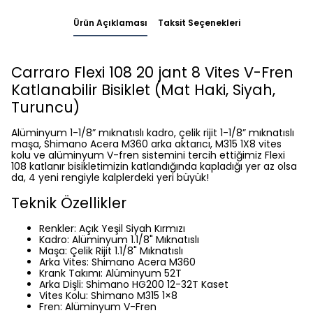
Ürün Açıklaması
Taksit Seçenekleri
Carraro Flexi 108 20 jant 8 Vites V-Fren
Katlanabilir Bisiklet (Mat Haki, Siyah,
Turuncu)
Alüminyum 1-1/8” mıknatıslı kadro, çelik rijit 1-1/8” mıknatıslı
maşa, Shimano Acera M360 arka aktarıcı, M315 1X8 vites
kolu ve alüminyum V-fren sistemini tercih ettiğimiz Flexi
108 katlanır bisikletimizin katlandığında kapladığı yer az olsa
da, 4 yeni rengiyle kalplerdeki yeri büyük!
Teknik Özellikler
Renkler: Açık Yeşil Siyah Kırmızı
Kadro: Alüminyum 1.1/8" Mıknatıslı
Maşa: Çelik Rijit 1.1/8" Mıknatıslı
Arka Vites: Shimano Acera M360
Krank Takımı: Alüminyum 52T
Arka Dişli: Shimano HG200 12-32T Kaset
Vites Kolu: Shimano M315 1×8
Fren: Alüminyum V-Fren