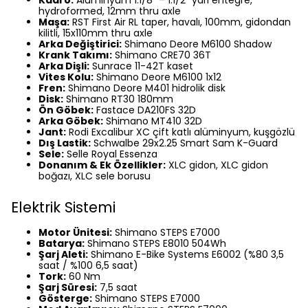
hydroformed, 12mm thru axle
Maşa:
RST First Air RL taper, havalı, 100mm, gidondan
kilitli, 15x110mm thru axle
Arka Değiştirici:
Shimano Deore M6100 Shadow
Krank Takımı:
Shimano CRE70 36T
Arka Dişli:
Sunrace 11-42T kaset
Vites Kolu:
Shimano Deore M6100 1x12
Fren:
Shimano Deore M401 hidrolik disk
Disk:
Shimano RT30 180mm
Ön Göbek:
Fastace DA210FS 32D
Arka Göbek:
Shimano MT410 32D
Jant:
Rodi Excalibur XC çift katlı alüminyum, kuşgözlü
Dış Lastik:
Schwalbe 29x2.25 Smart Sam K-Guard
Sele:
Selle Royal Essenza
Donanım & Ek Özellikler:
XLC gidon, XLC gidon
boğazı, XLC sele borusu
Elektrik Sistemi
Motor Ünitesi:
Shimano STEPS E7000
Batarya:
Shimano STEPS E8010 504Wh
Şarj Aleti:
Shimano E-Bike Systems E6002 (%80 3,5
saat / %100 6,5 saat)
Tork:
60 Nm
Şarj Süresi:
7,5 saat
Gösterge:
Shimano STEPS E7000