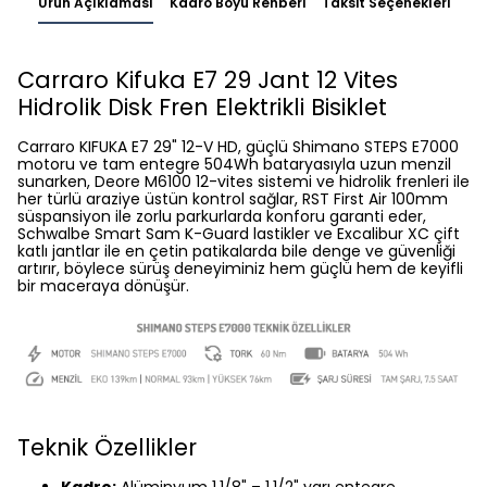
Ürün Açıklaması
Kadro Boyu Rehberi
Taksit Seçenekleri
Carraro Kifuka E7 29 Jant 12 Vites
Hidrolik Disk Fren Elektrikli Bisiklet
Carraro KIFUKA E7 29" 12-V HD, güçlü Shimano STEPS E7000
motoru ve tam entegre 504Wh bataryasıyla uzun menzil
sunarken, Deore M6100 12-vites sistemi ve hidrolik frenleri ile
her türlü araziye üstün kontrol sağlar, RST First Air 100mm
süspansiyon ile zorlu parkurlarda konforu garanti eder,
Schwalbe Smart Sam K-Guard lastikler ve Excalibur XC çift
katlı jantlar ile en çetin patikalarda bile denge ve güvenliği
artırır, böylece sürüş deneyiminiz hem güçlü hem de keyifli
bir maceraya dönüşür.
Teknik Özellikler
Kadro:
Alüminyum 1.1/8" – 1.1/2" yarı entegre,