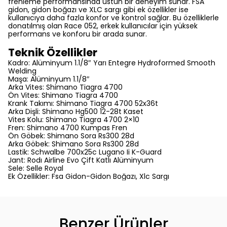
frenleme performansında üstün bir deneyim sunar. FSA
gidon, gidon boğazı ve XLC sargı gibi ek özellikler ise
kullanıcıya daha fazla konfor ve kontrol sağlar. Bu özelliklerle
donatılmış olan Race 052, erkek kullanıcılar için yüksek
performans ve konforu bir arada sunar.
Teknik Özellikler
Kadro: Alüminyum 1.1/8″ Yarı Entegre Hydroformed Smooth
Welding
Maşa: Alüminyum 1.1/8″
Arka Vites: Shimano Tiagra 4700
Ön Vites: Shimano Tiagra 4700
Krank Takımı: Shimano Tiagra 4700 52x36t
Arka Dişli: Shimano Hg500 12-28t Kaset
Vites Kolu: Shimano Tiagra 4700 2×10
Fren: Shimano 4700 Kumpas Fren
Ön Göbek: Shimano Sora Rs300 28d
Arka Göbek: Shimano Sora Rs300 28d
Lastik: Schwalbe 700x25c Lugano Ii K-Guard
Jant: Rodı Airline Evo Çift Katlı Alüminyum
Sele: Selle Royal
Ek Özellikler: Fsa Gidon-Gidon Boğazı, Xlc Sargı
Benzer Ürünler