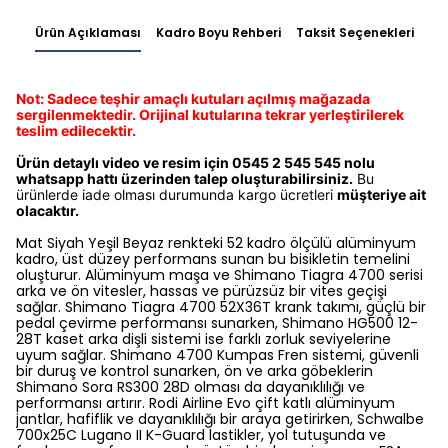
Ürün Açıklaması
Kadro Boyu Rehberi
Taksit Seçenekleri
Not: Sadece teşhir amaçlı kutuları açılmış mağazada
sergilenmektedir.
Orijinal kutularına tekrar yerleştirilerek
teslim edilecektir.
Ürün detaylı video ve resim için 0545 2 545 545 nolu
whatsapp hattı üzerinden talep oluşturabilirsiniz.
Bu
ürünlerde iade olması durumunda kargo ücretleri
müşteriye ait
olacaktır.
Mat Siyah Yeşil Beyaz renkteki 52 kadro ölçülü alüminyum
kadro, üst düzey performans sunan bu bisikletin temelini
oluşturur. Alüminyum maşa ve Shimano Tiagra 4700 serisi
arka ve ön vitesler, hassas ve pürüzsüz bir vites geçişi
sağlar. Shimano Tiagra 4700 52X36T krank takımı, güçlü bir
pedal çevirme performansı sunarken, Shimano HG500 12-
28T kaset arka dişli sistemi ise farklı zorluk seviyelerine
uyum sağlar. Shimano 4700 Kumpas Fren sistemi, güvenli
bir duruş ve kontrol sunarken, ön ve arka göbeklerin
Shimano Sora RS300 28D olması da dayanıklılığı ve
performansı artırır. Rodi Airline Evo çift katlı alüminyum
jantlar, hafiflik ve dayanıklılığı bir araya getirirken, Schwalbe
700x25C Lugano II K-Guard lastikler, yol tutuşunda ve