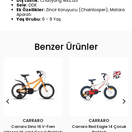
Dış Lastik:
Chaoyang 18x2.125
Sele:
DDK
Ek Özellikler:
Zincir Koruyucu (Chainlooper), Matara
Aparatı
Yaş Grubu:
6 - 9 Yaş
Benzer Ürünler
CARRARO
CARRARO
Carraro Dino 16 V-Fren
Carraro Red Eagle 14 Çocuk