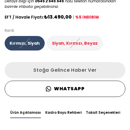
Detaylı bilgi için
0545 2 545 545
nolu telefon numarasından
bizimle irtibata geçebilirsiniz.
₺13.490,00
EFT / Havale Fiyatı:
|
%5 İNDİRİM
Renk
Kırmızı, Siyah
Siyah, Kırmızı, Beyaz
Stoğa Gelince Haber Ver
WHATSAPP
Ürün Açıklaması
Kadro Boyu Rehberi
Taksit Seçenekleri