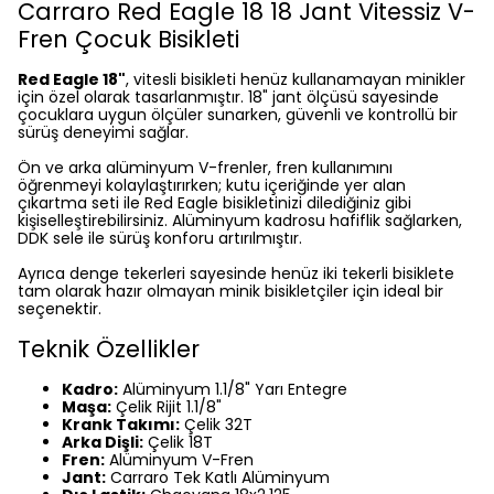
Carraro Red Eagle 18 18 Jant Vitessiz V-
Fren Çocuk Bisikleti
Red Eagle 18"
, vitesli bisikleti henüz kullanamayan minikler
için özel olarak tasarlanmıştır. 18" jant ölçüsü sayesinde
çocuklara uygun ölçüler sunarken, güvenli ve kontrollü bir
sürüş deneyimi sağlar.
Ön ve arka alüminyum V-frenler, fren kullanımını
öğrenmeyi kolaylaştırırken; kutu içeriğinde yer alan
çıkartma seti ile Red Eagle bisikletinizi dilediğiniz gibi
kişiselleştirebilirsiniz. Alüminyum kadrosu hafiflik sağlarken,
DDK sele ile sürüş konforu artırılmıştır.
Ayrıca denge tekerleri sayesinde henüz iki tekerli bisiklete
tam olarak hazır olmayan minik bisikletçiler için ideal bir
seçenektir.
Teknik Özellikler
Kadro:
Alüminyum 1.1/8" Yarı Entegre
Maşa:
Çelik Rijit 1.1/8"
Krank Takımı:
Çelik 32T
Arka Dişli:
Çelik 18T
Fren:
Alüminyum V-Fren
Jant:
Carraro Tek Katlı Alüminyum