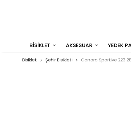
BİSİKLET
AKSESUAR
YEDEK P
Bisiklet
Şehir Bisikleti
Carraro Sportive 223 28 j