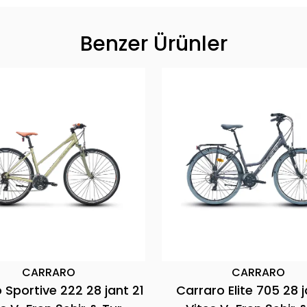
Benzer Ürünler
CARRARO
C
Carraro Active 292 28 jant
Carraro Spor