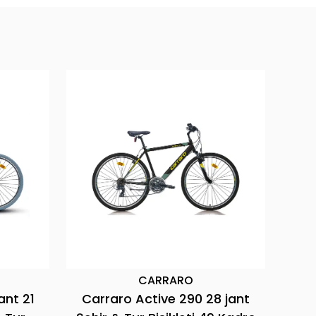
ARRARO
CARRARO
tive 721 27.5 jant
Carraro Sportive 220 28 jant