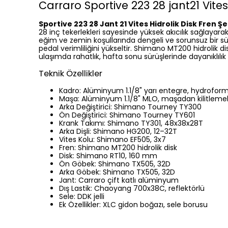
Carraro Sportive 223 28 jant21 Vites H
Sportive 223 28 Jant 21 Vites Hidrolik Disk Fren Şeh
28 inç tekerlekleri sayesinde yüksek akıcılık sağlayar
eğim ve zemin koşullarında dengeli ve sorunsuz bir s
pedal verimliliğini yükseltir. Shimano MT200 hidrolik
ulaşımda rahatlık, hafta sonu sürüşlerinde dayanıklılık 
Teknik Özellikler
Kadro: Alüminyum 1.1/8" yarı entegre, hydrofor
Maşa: Alüminyum 1.1/8" MLO, maşadan kilitlemel
Arka Değiştirici: Shimano Tourney TY300
Ön Değiştirici: Shimano Tourney TY601
Krank Takımı: Shimano TY301, 48x38x28T
Arka Dişli: Shimano HG200, 12–32T
Vites Kolu: Shimano EF505, 3x7
Fren: Shimano MT200 hidrolik disk
Disk: Shimano RT10, 160 mm
Ön Göbek: Shimano TX505, 32D
Arka Göbek: Shimano TX505, 32D
Jant: Carraro çift katlı alüminyum
Dış Lastik: Chaoyang 700x38C, reflektörlü
Sele: DDK jelli
Ek Özellikler: XLC gidon boğazı, sele borusu