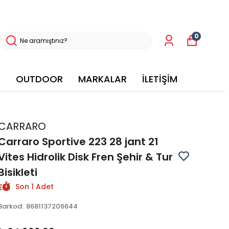
0
OUTDOOR
MARKALAR
İLETİŞİM
CARRARO
Carraro Sportive 223 28 jant 21
Vites Hidrolik Disk Fren Şehir & Tur
Bisikleti
Son 1 Adet
Barkod
:
8681137206644