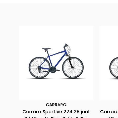
RARO
CARRARO
e 290 28 jant
Carraro Sportive 322 28 jant 21