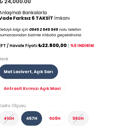
₺ 24,000.00
Anlaşmalı Bankalarla
Vade Farksız 6 TAKSİT
İmkanı
Detaylı bilgi için
0545 2 545 545
nolu telefon
numarasından bizimle irtibata geçebilirsiniz.
₺22.800,00
EFT / Havale Fiyatı:
|
%5 İNDİRİM
Renk
Mat Lacivert, Açık Sarı
Antrasit Kırmızı Açık Mavi
Kadro Ölçüsü
410H
457H
508H
560H