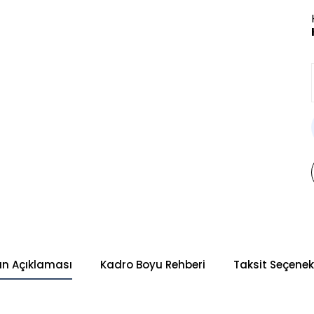
ün Açıklaması
Kadro Boyu Rehberi
Taksit Seçenekl