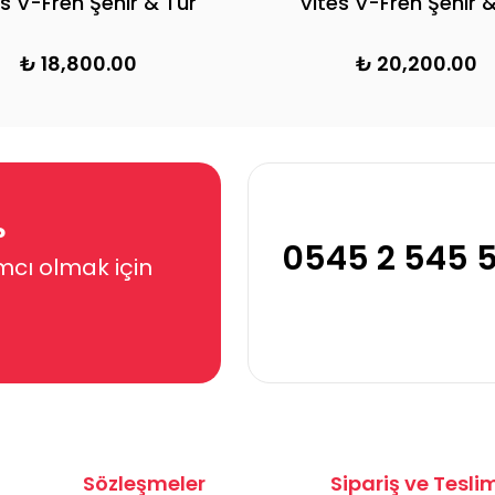
Şehir & Tur Bisikleti 460H (Mat
21 Vites V-
Siyah, Açık Turkuaz, Mercan)
B
₺ 15,100.00
₺ 1
?
0545 2 545 
mcı olmak için
Sözleşmeler
Sipariş ve Tesli