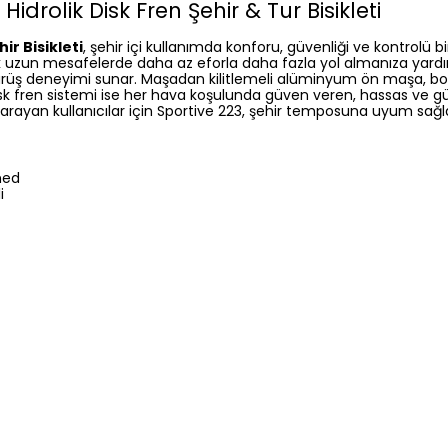
idrolik Disk Fren Şehir & Tur Bisikleti
ir Bisikleti
, şehir içi kullanımda konforu, güvenliği ve kontrolü b
ak uzun mesafelerde daha az eforla daha fazla yol almanıza yardımc
ürüş deneyimi sunar. Maşadan kilitlemeli alüminyum ön maşa, bozu
 disk fren sistemi ise her hava koşulunda güven veren, hassas ve 
arayan kullanıcılar için Sportive 223, şehir temposuna uyum sağlaya
med
i