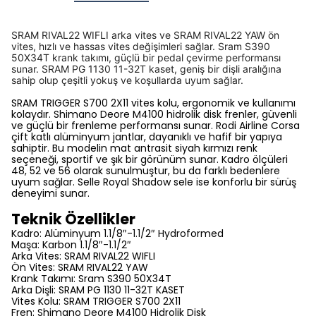
SRAM RIVAL22 WIFLI arka vites ve SRAM RIVAL22 YAW ön
vites, hızlı ve hassas vites değişimleri sağlar. Sram S390
50X34T krank takımı, güçlü bir pedal çevirme performansı
sunar. SRAM PG 1130 11-32T kaset, geniş bir dişli aralığına
sahip olup çeşitli yokuş ve koşullarda uyum sağlar.
SRAM TRIGGER S700 2X11 vites kolu, ergonomik ve kullanımı
kolaydır. Shimano Deore M4100 hidrolik disk frenler, güvenli
ve güçlü bir frenleme performansı sunar. Rodi Airline Corsa
çift katlı alüminyum jantlar, dayanıklı ve hafif bir yapıya
sahiptir. Bu modelin mat antrasit siyah kırmızı renk
seçeneği, sportif ve şık bir görünüm sunar. Kadro ölçüleri
48, 52 ve 56 olarak sunulmuştur, bu da farklı bedenlere
uyum sağlar. Selle Royal Shadow sele ise konforlu bir sürüş
deneyimi sunar.
Teknik Özellikler
Kadro: Alüminyum 1.1/8″-1.1/2″ Hydroformed
Maşa: Karbon 1.1/8″-1.1/2″
Arka Vites: SRAM RIVAL22 WIFLI
Ön Vites: SRAM RIVAL22 YAW
Krank Takımı: Sram S390 50X34T
Arka Dişli: SRAM PG 1130 11-32T KASET
Vites Kolu: SRAM TRIGGER S700 2X11
Fren: Shimano Deore M4100 Hidrolik Disk