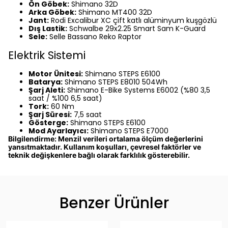
Ön Göbek:
Shimano 32D
Arka Göbek:
Shimano MT400 32D
Jant:
Rodi Excalibur XC çift katlı alüminyum kuşgözlü
Dış Lastik:
Schwalbe 29x2.25 Smart Sam K-Guard
Sele:
Selle Bassano Reko Raptor
Elektrik Sistemi
Motor Ünitesi:
Shimano STEPS E6100
Batarya:
Shimano STEPS E8010 504Wh
Şarj Aleti:
Shimano E-Bike Systems E6002 (%80 3,5
saat / %100 6,5 saat)
Tork:
60 Nm
Şarj Süresi:
7,5 saat
Gösterge:
Shimano STEPS E6100
Mod Ayarlayıcı:
Shimano STEPS E7000
Bilgilendirme: Menzil verileri ortalama ölçüm değerlerini
yansıtmaktadır. Kullanım koşulları, çevresel faktörler ve
teknik değişkenlere bağlı olarak farklılık gösterebilir.
Benzer Ürünler