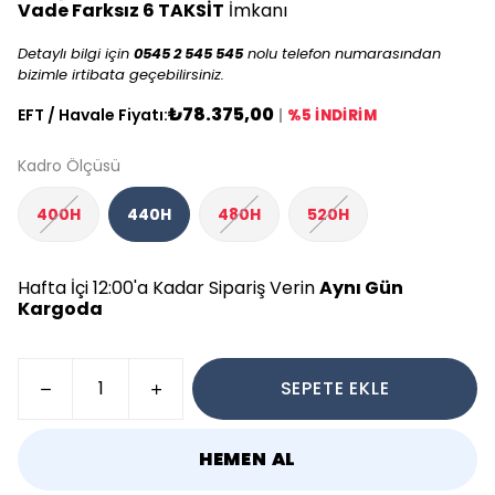
Vade Farksız 6 TAKSİT
İmkanı
Detaylı bilgi için
0545 2 545 545
nolu telefon numarasından
bizimle irtibata geçebilirsiniz.
₺78.375,00
EFT / Havale Fiyatı:
|
%5 İNDİRİM
Kadro Ölçüsü
400H
440H
480H
520H
Hafta İçi 12:00'a Kadar Sipariş Verin
Aynı Gün
Kargoda
SEPETE EKLE
HEMEN AL