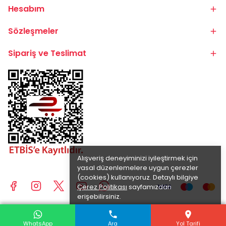
Hesabım
Sözleşmeler
Sipariş ve Teslimat
Alışveriş deneyiminizi iyileştirmek için
yasal düzenlemelere uygun çerezler
(cookies) kullanıyoruz. Detaylı bilgiye
Çerez Politikası
sayfamızdan
erişebilirsiniz.
Anladım
© 2025 BİKE.COM.TR | TÜM HAKLARI SAKLIDIR.
WhatsApp
WhatsApp
WhatsApp
Ara
Ara
Ara
Yol Tarifi
Yol Tarifi
Yol Tarifi