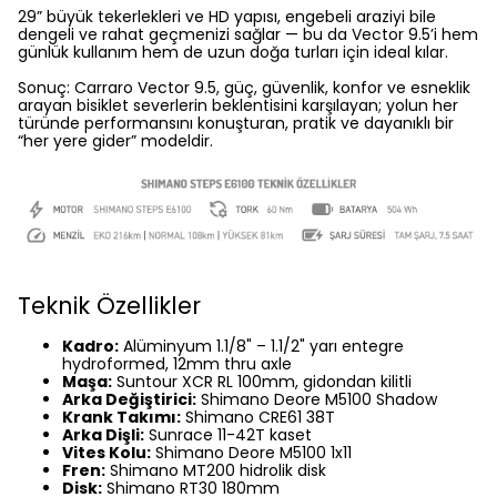
29” büyük tekerlekleri ve HD yapısı, engebeli araziyi bile
dengeli ve rahat geçmenizi sağlar — bu da Vector 9.5’i hem
günlük kullanım hem de uzun doğa turları için ideal kılar.
Sonuç: Carraro Vector 9.5, güç, güvenlik, konfor ve esneklik
arayan bisiklet severlerin beklentisini karşılayan; yolun her
türünde performansını konuşturan, pratik ve dayanıklı bir
“her yere gider” modeldir.
Teknik Özellikler
Kadro:
Alüminyum 1.1/8" – 1.1/2" yarı entegre
hydroformed, 12mm thru axle
Maşa:
Suntour XCR RL 100mm, gidondan kilitli
Arka Değiştirici:
Shimano Deore M5100 Shadow
Krank Takımı:
Shimano CRE61 38T
Arka Dişli:
Sunrace 11-42T kaset
Vites Kolu:
Shimano Deore M5100 1x11
Fren:
Shimano MT200 hidrolik disk
Disk:
Shimano RT30 180mm