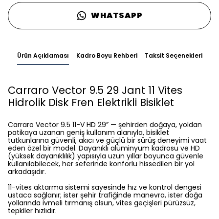
WHATSAPP
Ürün Açıklaması
Kadro Boyu Rehberi
Taksit Seçenekleri
Carraro Vector 9.5 29 Jant 11 Vites
Hidrolik Disk Fren Elektrikli Bisiklet
Carraro Vector 9.5 11-V HD 29” — şehirden doğaya, yoldan
patikaya uzanan geniş kullanım alanıyla, bisiklet
tutkunlarına güvenli, akıcı ve güçlü bir sürüş deneyimi vaat
eden özel bir model. Dayanıklı alüminyum kadrosu ve HD
(yüksek dayanıklılık) yapısıyla uzun yıllar boyunca güvenle
kullanılabilecek, her seferinde konforlu hissedilen bir yol
arkadaşıdır.
11-vites aktarma sistemi sayesinde hız ve kontrol dengesi
ustaca sağlanır; ister şehir trafiğinde manevra, ister doğa
yollarında ivmeli tırmanış olsun, vites geçişleri pürüzsüz,
tepkiler hızlıdır.