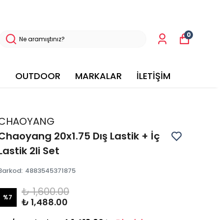
0
OUTDOOR
MARKALAR
İLETİŞİM
CHAOYANG
Chaoyang 20x1.75 Dış Lastik + İç
Lastik 2li Set
Barkod
:
4883545371875
₺ 1,600.00
%
7
₺ 1,488.00