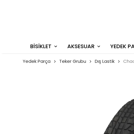
BİSİKLET
AKSESUAR
YEDEK P
Yedek Parça
Teker Grubu
Dış Lastik
Chaoy