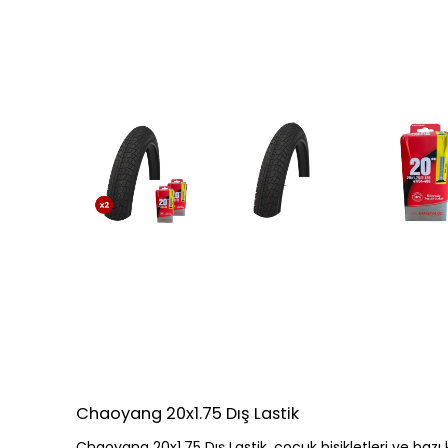
Chaoyang 20x1.75 Dış Lastik
Chaoyang 20x1.75 Dış Lastik, çocuk bisikletleri ve bazı kat