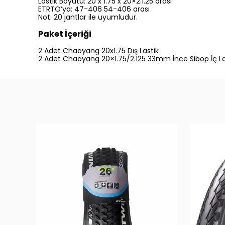
Lastik Boyutu: 20 x 1.75 x 20×2.1.25 arası
ETRTO’ya: 47-406 54-406 arası
Not: 20 jantlar ile uyumludur.
Paket İçeriği
2 Adet Chaoyang 20x1.75 Dış Lastik
2 Adet Chaoyang 20×1.75/2.125 33mm İnce Sibop İç La