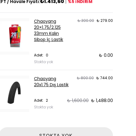
₺1.413,60
EFT / Havale Fiyatı:
|
%5 İNDİRİM
₺ 300.00
₺ 279.00
Chaoyang
20×1.75/2.125
33mm Kalın
Sibop İç Lastik
₺ 0.00
Adet
:
0
Stokta yok
₺ 800.00
₺ 744.00
Chaoyang
20x1.75 Dış Lastik
₺ 1,600.00
₺ 1,488.00
Adet
:
2
Stokta yok
STOKTA YOK