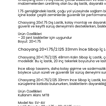
malzemelerden üretilmiş olan bu dış lastik, dayanıklı 
1.75 genişliğindeki lastik, çoğu yol yüzeyinde sağlam b
içine kadar çeşitli zeminlerde güvenilir bir performans
Chaoyang 20x1.75 Dış Lastik, kolay montajı ve dayanıklı y
güvenli ve keyifli sürüş deneyimini desteklerken, bisiklet
Ürün Özellikleri
– 20 jant bisikletler için uygundur
Boyut: 20×1.75
Chaoyang 20×1.75/2.125 33mm İnce Sibop İç L
Chaoyang 20×1.75/2.125 48mm Kalın Sibop İç Lastik, çocuk b
modelidir. Bu iç lastik, 20 inç tekerlek boyutuna ve lasti
İnce sibop tasarımı, daha kolay şişirme ve sızdırmazlık 
böylece uzun süreli ve güvenilir bir sürüş deneyimi su
Chaoyang 20×1.75/2.125 33mm İnce Sibop İç Lastik, kolay
sürüşlerine katkıda bulunurken, bisikletlerin dayanıklılığın
Ürün Özellikleri
Kullanım Alanı: MTB
Model No: SV-AV