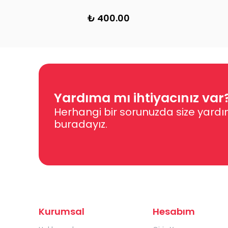
₺ 400.00
₺ 3
Yardıma mı ihtiyacınız var
Herhangi bir sorunuzda size yardı
buradayız.
Kurumsal
Hesabım