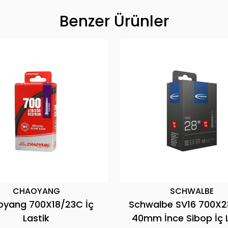
Benzer Ürünler
OYANG
SCHWALBE
00X18/23C İç
Schwalbe SV16 700X28/32C
astik
40mm İnce Sibop İç Lastik