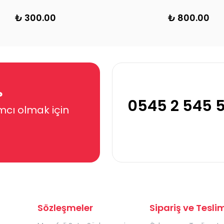
00.00
₺ 800.00
?
0545 2 545 
mcı olmak için
Sözleşmeler
Sipariş ve Tesli