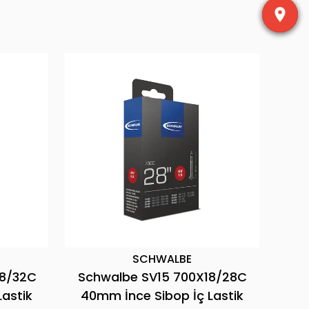
SCHWALBE
S
Schwalbe SV15 700X18/28C
Schwalbe
40mm İnce Sibop İç Lastik
60mm İnce