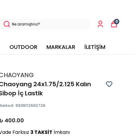
0
OUTDOOR
MARKALAR
İLETİŞİM
CHAOYANG
Chaoyang 24x1.75/2.125 Kalın
Sibop İç Lastik
Barkod
:
6938112692728
₺ 400.00
Vade Farksız
3 TAKSİT
İmkanı