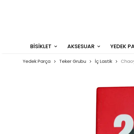
BİSİKLET
AKSESUAR
YEDEK P
Yedek Parça
Teker Grubu
İç Lastik
Chaoya