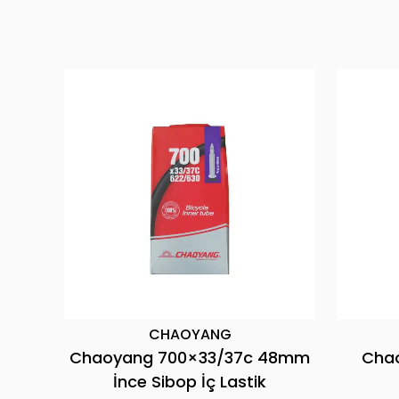
CHAOYANG
CHA
Chaoyang 700×33/37c 48mm
Chaoyang 7
İnce Sibop İç Lastik
L