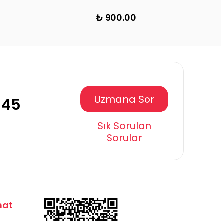
₺ 900.00
₺
Uzmana Sor
545
Sık Sorulan
Sorular
mat