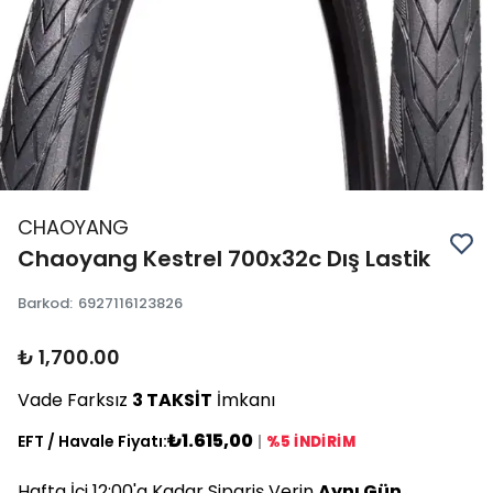
CHAOYANG
Chaoyang Kestrel 700x32c Dış Lastik
Barkod
:
6927116123826
₺ 1,700.00
Vade Farksız
3 TAKSİT
İmkanı
₺1.615,00
EFT / Havale Fiyatı:
|
%5 İNDİRİM
Hafta İçi 12:00'a Kadar Sipariş Verin
Aynı Gün