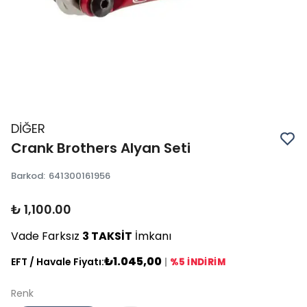
DİĞER
Crank Brothers Alyan Seti
Barkod
:
641300161956
₺ 1,100.00
Vade Farksız
3 TAKSİT
İmkanı
₺1.045,00
EFT / Havale Fiyatı:
|
%5 İNDİRİM
Renk