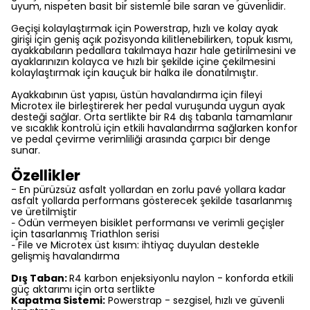
uyum, nispeten basit bir sistemle bile saran ve güvenlidir.
Geçişi kolaylaştırmak için Powerstrap, hızlı ve kolay ayak
girişi için geniş açık pozisyonda kilitlenebilirken, topuk kısmı,
ayakkabıların pedallara takılmaya hazır hale getirilmesini ve
ayaklarınızın kolayca ve hızlı bir şekilde içine çekilmesini
kolaylaştırmak için kauçuk bir halka ile donatılmıştır.
Ayakkabının üst yapısı, üstün havalandırma için fileyi
Microtex ile birleştirerek her pedal vuruşunda uygun ayak
desteği sağlar. Orta sertlikte bir R4 dış tabanla tamamlanır
ve sıcaklık kontrolü için etkili havalandırma sağlarken konfor
ve pedal çevirme verimliliği arasında çarpıcı bir denge
sunar.
Özellikler
- En pürüzsüz asfalt yollardan en zorlu pavé yollara kadar
asfalt yollarda performans gösterecek şekilde tasarlanmış
ve üretilmiştir
Ödün vermeyen bisiklet performansı ve verimli geçişler
-
için tasarlanmış Triathlon serisi
File ve Microtex üst kısım: ihtiyaç duyulan destekle
-
gelişmiş havalandırma
Dış Taban:
R4 karbon enjeksiyonlu naylon - konforda etkili
güç aktarımı için orta sertlikte
Kapatma Sistemi:
Powerstrap - sezgisel, hızlı ve güvenli