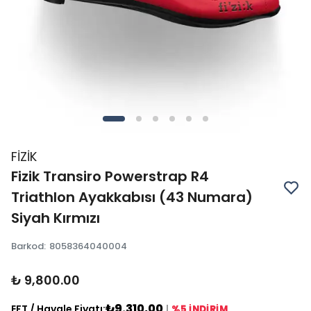
FİZİK
Fizik Transiro Powerstrap R4
Triathlon Ayakkabısı (43 Numara)
Siyah Kırmızı
Barkod
:
8058364040004
₺ 9,800.00
₺9.310,00
EFT / Havale Fiyatı:
|
%5 İNDİRİM