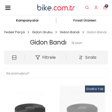
0
Kampanyalar
Fırsat Ürünleri
Yedek Parça
Gidon Grubu
Gidon Bandı
Gidon Bandı
Gidon Bandı
13
ürün
Filtrele
Sırala
Stokta Yok