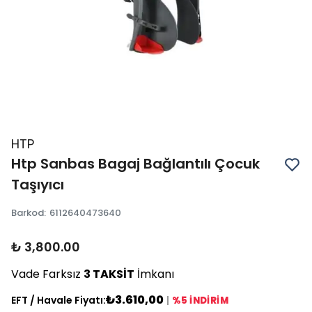
HTP
Htp Sanbas Bagaj Bağlantılı Çocuk
Taşıyıcı
Barkod
:
6112640473640
₺ 3,800.00
Vade Farksız
3 TAKSİT
İmkanı
₺3.610,00
EFT / Havale Fiyatı:
|
%5 İNDİRİM