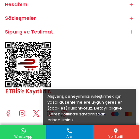
Hesabım
Sözleşmeler
Sipariş ve Teslimat
Alışveriş deneyiminizi iyileştirmek için
yasal düzenlemelere uygun çerezler
(cookies) kullanıyoruz. Detaylı bilgiye
Çerez Politikası
sayfamızdan
erişebilirsiniz.
Anladım
© 2025 BİKE.COM.TR | TÜM HAKLARI SAKLIDIR.
WhatsApp
WhatsApp
WhatsApp
Ara
Ara
Ara
Yol Tarifi
Yol Tarifi
Yol Tarifi