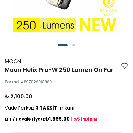
MOON
Moon Helix Pro-W 250 Lümen Ön Far
Barkod
:
4897029961889
₺ 2,100.00
Vade Farksız
3 TAKSİT
İmkanı
₺1.995,00
EFT / Havale Fiyatı:
|
%5 İNDİRİM