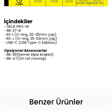
İçindekiler
- HELİX PRO-W
RB-37-B
-
RS-I (O-ring, 20-35mm çap)
-
RS-J (O-ring, 35-52mm çap)
-
USB-C (USB Type-C kablosu)
-
Opsiyonel Aksesuarlar
RB-39(Kemer klipsi braketi)
-
RB-47(Ön raf montajı)
-
Benzer Ürünler