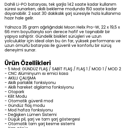
Dahili Li-PO bataryası, tek şarjla 142 saate kadar kullanım
süresi sunarken, akıllı bekleme modunda 150 saate kadar
dayanabilir. 2 saat 30 dakikalık şarj süresiyle hızla kullanıma
hazır hale gelir.
Yalnızca 35 gram ağırlığındaki Moon Helix Pro-W, 22 x 19,5 x
66 mm boyutlarıyla son derece hafif ve taşınabilir bir
yapıya sahiptir. Gündelik bisiklet sürüşleri ve uzun
yolculuklar için ideal olan bu ön far, yüksek performansı ve
uzun ömürlü bataryası ile güvenli ve konforlu bir sürüş
deneyimi sunar.
Ürün Özellikleri
- 5 Mod: GÜNDÜZ FLAŞ / SABİT FLAŞ / FLAŞ 1 / MOD 1 / MOD 2
- CNC Alüminyum ısı emici kasa
- AKILLI ÇALIŞMA
- Akıllı parlaklık fonksiyonu
- Akıllı hareket algılama fonksiyonu
- Otopark
- Kilit Modu
- Otomatik güvenli mod
- Gündüz flaş modu
- Mod hafıza fonksiyonu
- Değişken Lümen Sistemi
- Düşük pil, şarj ve tam şarj göstergesi
- Otomatik tam şarj kesme sistemi