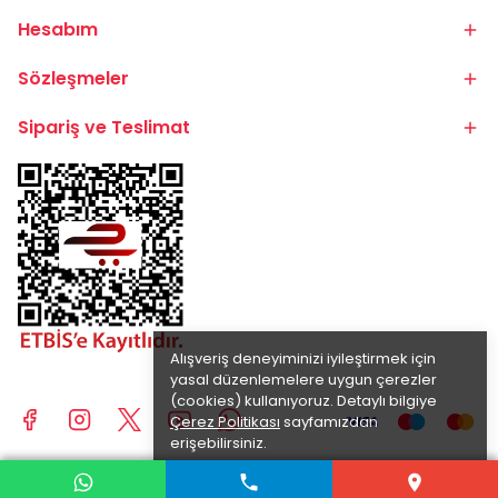
Hesabım
Sözleşmeler
Sipariş ve Teslimat
Alışveriş deneyiminizi iyileştirmek için
yasal düzenlemelere uygun çerezler
(cookies) kullanıyoruz. Detaylı bilgiye
Çerez Politikası
sayfamızdan
erişebilirsiniz.
Anladım
© 2025 BİKE.COM.TR | TÜM HAKLARI SAKLIDIR.