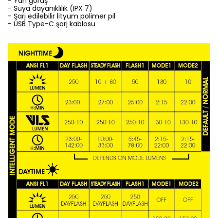
- Yan görüş
- Suya dayanıklılık (IPX 7)
- Şarj edilebilir lityum polimer pil
- USB Type-C şarj kablosu