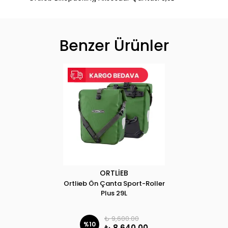
Benzer Ürünler
ORTLİEB
Ortlieb Ön Çanta Sport-Roller
Plus 29L
₺ 9,600.00
%
10
₺ 8,640.00