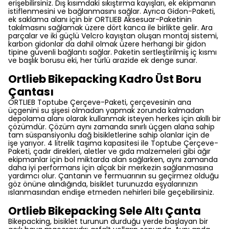
erişebilirsiniz. Dış kısımdaki sıkıştırma kayışları, ek ekipmanın
istiflenmesini ve bağlanmasını sağlar. Ayrıca Gidon-Paketi,
ek saklama alanı için bir ORTLIEB Aksesuar-Paketinin
takılmasını sağlamak üzere dört kanca ile birlikte gelir. Ara
parçalar ve iki güçlü Velcro kayıştan oluşan montaj sistemi,
karbon gidonlar da dahil olmak üzere herhangi bir gidon
tipine güvenli bağlantı sağlar. Paketin sertleştirilmiş iç kısmı
ve başlık borusu eki, her türlü arazide ek denge sunar.
Ortlieb Bikepacking Kadro Üst Boru
Çantası
ORTLIEB Toptube Çerçeve-Paketi, çerçevesinin ana
üçgenini su şişesi olmadan yapmak zorunda kalmadan
depolama alanı olarak kullanmak isteyen herkes için akıllı bir
çözümdür. Çözüm aynı zamanda sınırlı üçgen alana sahip
tam süspansiyonlu dağ bisikletlerine sahip olanlar için de
işe yarıyor. 4 litrelik taşıma kapasitesi ile Toptube Çerçeve-
Paketi, çadır direkleri, aletler ve gıda malzemeleri gibi ağır
ekipmanlar için bol miktarda alan sağlarken, aynı zamanda
daha iyi performans için alçak bir merkezin sağlanmasına
yardımcı olur. Çantanın ve fermuarının su geçirmez olduğu
göz önüne alındığında, bisiklet turunuzda eşyalarınızın
ıslanmasından endişe etmeden nehirleri bile geçebilirsiniz.
Ortlieb Bikepacking Sele Altı Çanta
Bikepacking, bisiklet turunun durduğu yerde başlayan bir