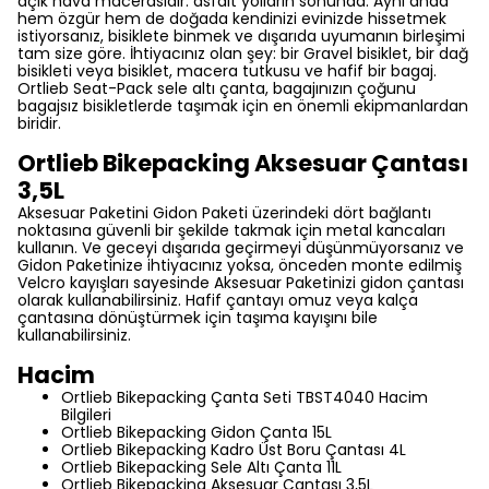
açık hava macerasıdır: asfalt yolların sonunda. Aynı anda
hem özgür hem de doğada kendinizi evinizde hissetmek
istiyorsanız, bisiklete binmek ve dışarıda uyumanın birleşimi
tam size göre. İhtiyacınız olan şey: bir Gravel bisiklet, bir dağ
bisikleti veya bisiklet, macera tutkusu ve hafif bir bagaj.
Ortlieb Seat-Pack sele altı çanta, bagajınızın çoğunu
bagajsız bisikletlerde taşımak için en önemli ekipmanlardan
biridir.
Ortlieb Bikepacking Aksesuar Çantası
3,5L
Aksesuar Paketini Gidon Paketi üzerindeki dört bağlantı
noktasına güvenli bir şekilde takmak için metal kancaları
kullanın. Ve geceyi dışarıda geçirmeyi düşünmüyorsanız ve
Gidon Paketinize ihtiyacınız yoksa, önceden monte edilmiş
Velcro kayışları sayesinde Aksesuar Paketinizi gidon çantası
olarak kullanabilirsiniz. Hafif çantayı omuz veya kalça
çantasına dönüştürmek için taşıma kayışını bile
kullanabilirsiniz.
Hacim
Ortlieb Bikepacking Çanta Seti TBST4040 Hacim
Bilgileri
Ortlieb Bikepacking Gidon Çanta 15L
Ortlieb Bikepacking Kadro Üst Boru Çantası 4L
Ortlieb Bikepacking Sele Altı Çanta 11L
Ortlieb Bikepacking Aksesuar Çantası 3,5L