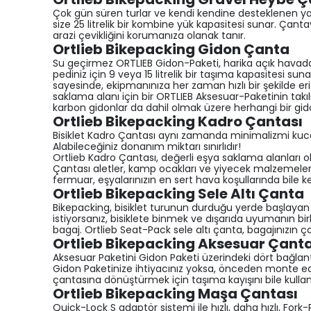
Çok gün süren turlar ve kendi kendine desteklenen yarış
size 25 litrelik bir kombine yük kapasitesi sunar. Çan
arazi çevikliğini korumanıza olanak tanır.
Ortlieb Bikepacking Gidon Çanta
Su geçirmez ORTLIEB Gidon-Paketi, harika açık havada b
pediniz için 9 veya 15 litrelik bir taşıma kapasitesi sun
sayesinde, ekipmanınıza her zaman hızlı bir şekilde eriş
saklama alanı için bir ORTLIEB Aksesuar-Paketinin takıl
karbon gidonlar da dahil olmak üzere herhangi bir gidon
Ortlieb Bikepacking Kadro Çantası
Bisiklet Kadro Çantası aynı zamanda minimalizmi kucakl
Alabileceğiniz donanım miktarı sınırlıdır!
Ortlieb Kadro Çantası, değerli eşya saklama alanları o
Çantası aletler, kamp ocakları ve yiyecek malzemeleri
fermuar, eşyalarınızın en sert hava koşullarında bile ke
Ortlieb Bikepacking Sele Altı Çanta
Bikepacking, bisiklet turunun durduğu yerde başlayan
istiyorsanız, bisiklete binmek ve dışarıda uyumanın birle
bagaj. Ortlieb Seat-Pack sele altı çanta, bagajınızın ç
Ortlieb Bikepacking Aksesuar Çanta
Aksesuar Paketini Gidon Paketi üzerindeki dört bağlan
Gidon Paketinize ihtiyacınız yoksa, önceden monte edil
çantasına dönüştürmek için taşıma kayışını bile kullanab
Ortlieb Bikepacking Maşa Çantası
Quick-Lock S adaptör sistemi ile hızlı, daha hızlı, Fo