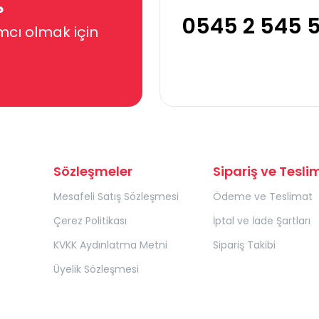
?
0545 2 545 
mcı olmak için
Sözleşmeler
Sipariş ve Tesli
Mesafeli Satış Sözleşmesi
Ödeme ve Teslimat
Çerez Politikası
İptal ve İade Şartları
KVKK Aydınlatma Metni
Sipariş Takibi
Üyelik Sözleşmesi