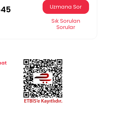
Uzmana Sor
545
Sık Sorulan
Sorular
mat