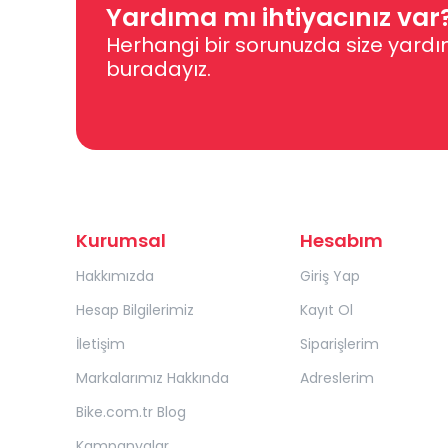
Yardıma mı ihtiyacınız var
Herhangi bir sorunuzda size yardı
buradayız.
Kurumsal
Hesabım
Hakkımızda
Giriş Yap
Hesap Bilgilerimiz
Kayıt Ol
İletişim
Siparişlerim
Markalarımız Hakkında
Adreslerim
Bike.com.tr Blog
Kampanyalar