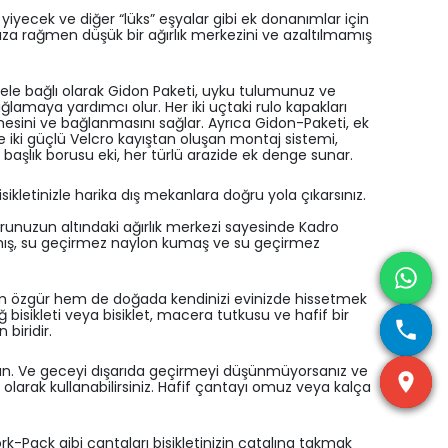
yiyecek ve diğer “lüks” eşyalar gibi ek donanımlar için
nıza rağmen düşük bir ağırlık merkezini ve azaltılmamış
odele bağlı olarak Gidon Paketi, uyku tulumunuz ve
sağlamaya yardımcı olur. Her iki uçtaki rulo kapakları
enmesini ve bağlanmasını sağlar. Ayrıca Gidon-Paketi, ek
ve iki güçlü Velcro kayıştan oluşan montaj sistemi,
 başlık borusu eki, her türlü arazide ek denge sunar.
kletinizle harika dış mekanlara doğru yola çıkarsınız.
orunuzun altındaki ağırlık merkezi sayesinde Kadro
anmış, su geçirmez naylon kumaş ve su geçirmez
hem özgür hem de doğada kendinizi evinizde hissetmek
ğ bisikleti veya bisiklet, macera tutkusu ve hafif bir
biridir.
anın. Ve geceyi dışarıda geçirmeyi düşünmüyorsanız ve
olarak kullanabilirsiniz. Hafif çantayı omuz veya kalça
k-Pack gibi çantaları bisikletinizin çatalına takmak