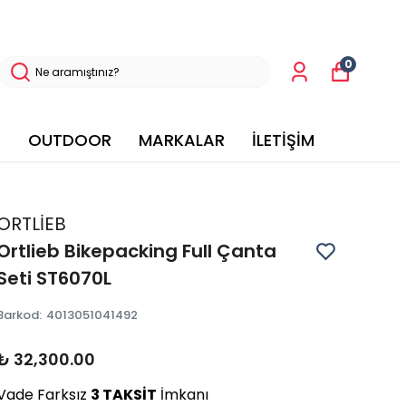
0
OUTDOOR
MARKALAR
İLETİŞİM
ORTLİEB
Ortlieb Bikepacking Full Çanta
Seti ST6070L
Barkod
:
4013051041492
₺ 32,300.00
Vade Farksız
3 TAKSİT
İmkanı