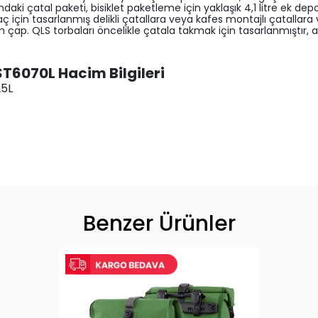
ndaki çatal paketi, bisiklet paketleme için yaklaşık 4,1 litre ek de
ç için tasarlanmış delikli çatallara veya kafes montajlı çatallara
 çap. QLS torbaları öncelikle çatala takmak için tasarlanmıştır, 
ST6070L Hacim Bilgileri
25L
Benzer Ürünler