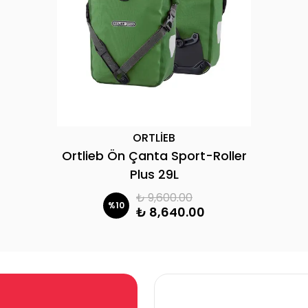
ORTLİEB
Ortlieb Ön Çanta Sport-Roller
Plus 29L
₺ 9,600.00
%
10
₺ 8,640.00