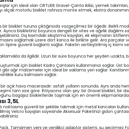
lar için ideal olan ORTLIEB Gravel-Çanta ikilisi, yemek takımları, 
tayı alçak motorlu bisiklet rafınıza monte etmek, ekstra donanımı
ir bisiklet turuna çıktığınızda vazgeçilmez bir öğedir. Belirli m
ar. Ayrıca bisikletiniz boyunca dengeli bir vites ve ağırlık dağılımı 
ebilirsiniz. Dış kısımdaki sıkıştırma kayışları, ek ekipmanın istifl
masını sağlamak üzere dört kanca ile birlikte gelir. Ara parçalar 
 tipine güvenli bağlantı sağlar. Paketin sertleştirilmiş iç kısmı ve
amakla da ilgilidir. Uzun bir süre boyunca her şeyden uzakta, bisi
luşturmak için bisiklet Kadro Çantasını kullanmanızı sağlar. Üst b
 gibi ağır malzemeler için ideal bir saklama yeri sağlar. Kanıtl
sinlikle kuru kalmasını sağlar.
 bir açık hava macerasıdır: asfalt yolların sonunda. Aynı anda 
şimi tam size göre. İhtiyacınız olan şey: bir Gravel bisiklet, bir da
oğunu bagajsız bisikletlerde taşımak için en önemli ekipmanlardan 
sı 3,5L
tı noktasına güvenli bir şekilde takmak için metal kancaları kull
miş Velcro kayışları sayesinde Aksesuar Paketinizi gidon çantası 
ilirsiniz.
rk-Pack. Tamamen yeni ve yenilikçi adaptör sistemi, su geçirmez For