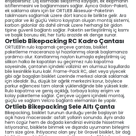
erişebilirsiniz. Dış kısımdaki sıkıştırma kayışları, ek ekipmanın
istiflenmesini ve bağlanmasını sağlar. Ayrıca Gidon-Paketi,
ek saklama alanı için bir ORTLIEB Aksesuar-Paketinin
takılmasını sağlamak üzere dört kanca ile birlikte gelir. Ara
parçalar ve iki güçlü Velcro kayıştan oluşan montaj sistemi,
karbon gidonlar da dahil olmak üzere herhangi bir gidon
tipine güvenli bağlantı sağlar. Paketin sertleştirilmiş iç kısmı
ve başlık borusu eki, her türlü arazide ek denge sunar.
Ortlieb Bikepacking RC Kadro Çantası
ORTLIEB’in rulo kapamalı çerçeve çantası, bisiklet
paketleme maceranıza iyi hazırlanmış olarak başlamanıza
yardımcı olur. Kanıtlanmış naylon kumaşla eşleştirilmiş üç
silikon halka ile kapatılan su geçirmez rulo kapatma
sayesinde, çantanın içindeki valiziniz en olumsuz koşullarda
bile kesinlikle kuru kalır. Frame-Pack RC, alet veya yiyecek
gibi ağır bagajları bisiklet üzerinde merkezi olarak saklamak
için idealdir. Bu, düşük bir ağırlık merkezini korur, böylece
parkur eğlencesi tam olarak yüklendiğinde bile yüksek kalır.
Rulo kapatma ve geniş açıklığı, torbaya kolay erişim ve
kolay paketleme sağlar. Çerçeve üçgeni içindeki montaj,
güçlü ve sağlam Velcro bağlantı elemanları ile yapılır.
Ortlieb Bikepacking Sele Altı Çanta
Bikepacking, bisiklet turunun durduğu yerde başlayan bir
açık hava macerasıdır: asfalt yolların sonunda. Aynı anda
hem özgür hem de doğada kendinizi evinizde hissetmek
istiyorsanız, bisiklete binmek ve dışarıda uyumanın birleşimi
tam size göre. İhtiyacınız olan şey: bir Gravel bisiklet, bir dağ