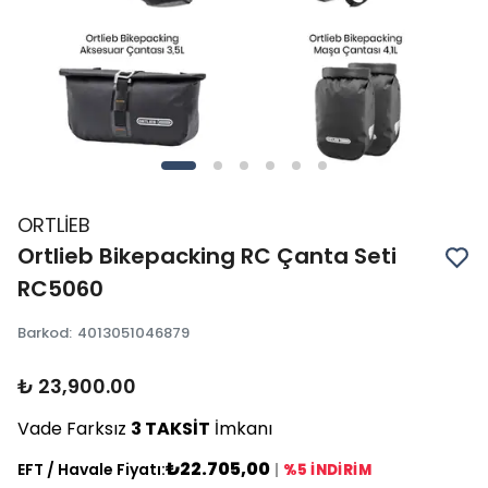
ORTLİEB
Ortlieb Bikepacking RC Çanta Seti
RC5060
Barkod
:
4013051046879
₺ 23,900.00
Vade Farksız
3 TAKSİT
İmkanı
₺22.705,00
EFT / Havale Fiyatı:
|
%5 İNDİRİM