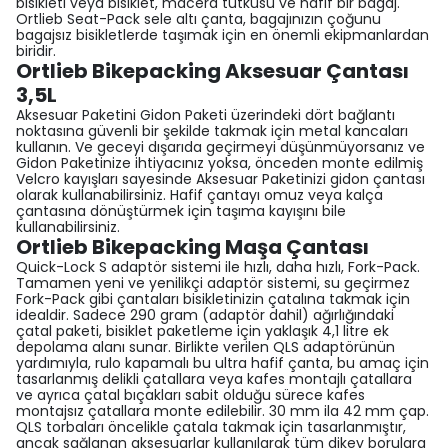
bisikleti veya bisiklet, macera tutkusu ve hafif bir bagaj.
Ortlieb Seat-Pack sele altı çanta, bagajınızın çoğunu
bagajsız bisikletlerde taşımak için en önemli ekipmanlardan
biridir.
Ortlieb Bikepacking Aksesuar Çantası
3,5L
Aksesuar Paketini Gidon Paketi üzerindeki dört bağlantı
noktasına güvenli bir şekilde takmak için metal kancaları
kullanın. Ve geceyi dışarıda geçirmeyi düşünmüyorsanız ve
Gidon Paketinize ihtiyacınız yoksa, önceden monte edilmiş
Velcro kayışları sayesinde Aksesuar Paketinizi gidon çantası
olarak kullanabilirsiniz. Hafif çantayı omuz veya kalça
çantasına dönüştürmek için taşıma kayışını bile
kullanabilirsiniz.
Ortlieb Bikepacking Maşa Çantası
Quick-Lock S adaptör sistemi ile hızlı, daha hızlı, Fork-Pack.
Tamamen yeni ve yenilikçi adaptör sistemi, su geçirmez
Fork-Pack gibi çantaları bisikletinizin çatalına takmak için
idealdir. Sadece 290 gram (adaptör dahil) ağırlığındaki
çatal paketi, bisiklet paketleme için yaklaşık 4,1 litre ek
depolama alanı sunar. Birlikte verilen QLS adaptörünün
yardımıyla, rulo kapamalı bu ultra hafif çanta, bu amaç için
tasarlanmış delikli çatallara veya kafes montajlı çatallara
ve ayrıca çatal bıçakları sabit olduğu sürece kafes
montajsız çatallara monte edilebilir. 30 mm ila 42 mm çap.
QLS torbaları öncelikle çatala takmak için tasarlanmıştır,
ancak sağlanan aksesuarlar kullanılarak tüm dikey borulara