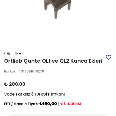
ORTLİEB
Ortlieb Çanta QL1 ve QL2 Kanca Ekleri
Barkod
:
4013051016278
₺ 200.00
Vade Farksız
3 TAKSİT
İmkanı
₺190,00
EFT / Havale Fiyatı:
|
%5 İNDİRİM