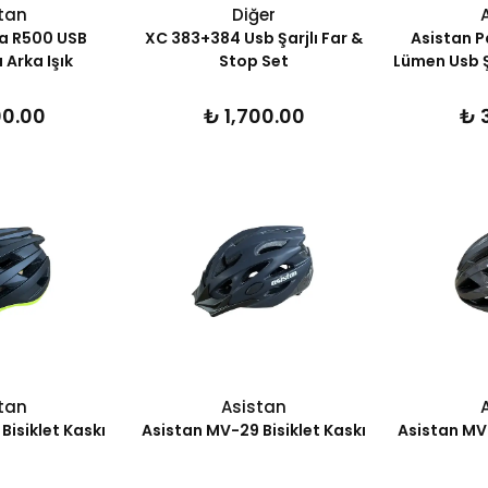
tan
Diğer
la R500 USB
XC 383+384 Usb Şarjlı Far &
Asistan P
Arka Işık
Stop Set
Lümen Usb Ş
00.00
₺ 1,700.00
₺ 
tan
Asistan
Bisiklet Kaskı
Asistan MV-29 Bisiklet Kaskı
Asistan MV-