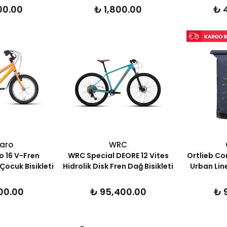
00.00
₺ 1,800.00
₺ 
aro
WRC
o 16 V-Fren
WRC Special DEORE 12 Vites
Ortlieb C
 Çocuk Bisikleti
Hidrolik Disk Fren Dağ Bisikleti
Urban Line
00.00
₺ 95,400.00
₺ 