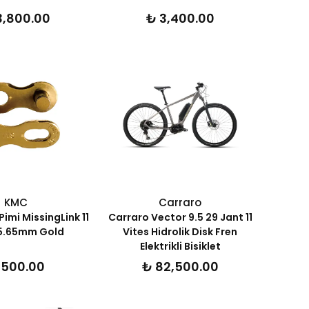
3,800.00
₺ 3,400.00
KMC
Carraro
Pimi MissingLink 11
Carraro Vector 9.5 29 Jant 11
 5.65mm Gold
Vites Hidrolik Disk Fren
Elektrikli Bisiklet
 500.00
₺ 82,500.00