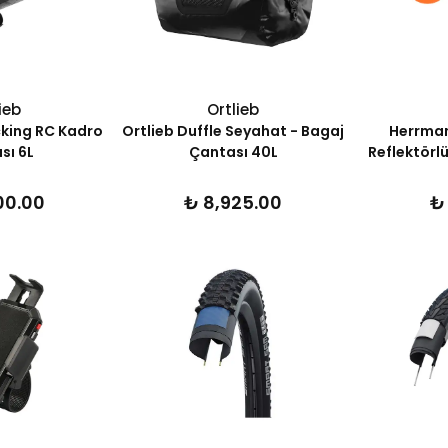
ieb
Ortlieb
cking RC Kadro
Ortlieb Duffle Seyahat - Bagaj
Herrman
sı 6L
Çantası 40L
Reflektörl
00.00
₺ 8,925.00
₺