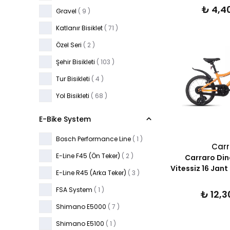
Moon
( 23 )
₺ 4,4
Gravel
( 9 )
Ortlieb
( 134 )
Katlanır Bisiklet
( 71 )
Pack2Ride
( 51 )
Özel Seri
( 2 )
Schwalbe
( 35 )
Şehir Bisikleti
( 103 )
Selle Royal
( 15 )
Tur Bisikleti
( 4 )
Shimano
( 88 )
Yol Bisikleti
( 68 )
Stanley
( 26 )
E-Bike System
Tacx
( 2 )
Tern
( 2 )
Bosch Performance Line
( 1 )
Carr
WRC
( 14 )
E-Line F45 (Ön Teker)
( 2 )
Carraro Din
Vitessiz 16 Jant
XLC
( 103 )
E-Line R45 (Arka Teker)
( 3 )
FSA System
( 1 )
₺ 12,3
Shimano E5000
( 7 )
Shimano E5100
( 1 )