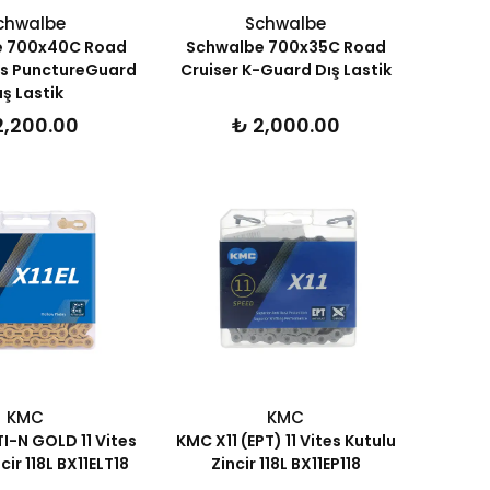
chwalbe
Schwalbe
e 700x40C Road
Schwalbe 700x35C Road
us PunctureGuard
Cruiser K-Guard Dış Lastik
ış Lastik
2,200.00
₺ 2,000.00
KMC
KMC
TI-N GOLD 11 Vites
KMC X11 (EPT) 11 Vites Kutulu
cir 118L BX11ELT18
Zincir 118L BX11EP118