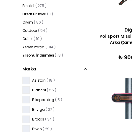
Bisiklet
(
275
)
Fırsat Ürünleri
(
1
)
Giyim
(
86
)
Diğ
Outdoor
(
54
)
Polisport Missi
Outlet
(
10
)
Arka Çamu
Yedek Parça
(
314
)
Yılsonu İndirimleri
(
18
)
₺ 90
Marka
Asistan
( 18 )
Bianchi
( 55 )
Bikepacking
( 5 )
Briviga
( 27 )
Brooks
( 34 )
Btwin
( 29 )