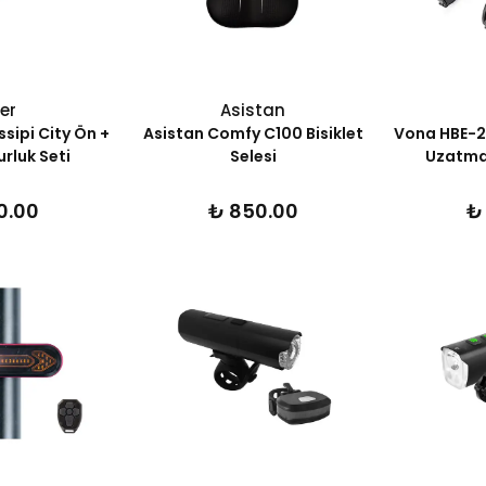
er
Asistan
ssipi City Ön +
Asistan Comfy C100 Bisiklet
Vona HBE-20
rluk Seti
Selesi
Uzatma
0.00
₺ 850.00
₺