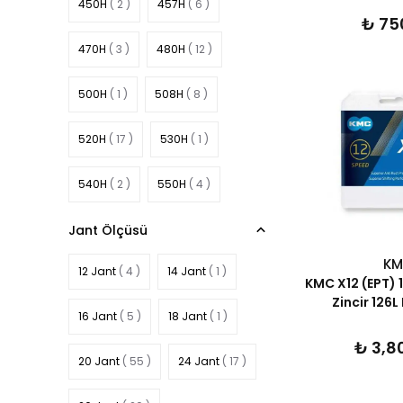
450H
( 2 )
457H
( 6 )
₺ 75
470H
( 3 )
480H
( 12 )
500H
( 1 )
508H
( 8 )
520H
( 17 )
530H
( 1 )
540H
( 2 )
550H
( 4 )
Jant Ölçüsü
560H
( 6 )
K
12 Jant
( 4 )
14 Jant
( 1 )
KMC X12 (EPT) 1
Zincir 126L
16 Jant
( 5 )
18 Jant
( 1 )
₺ 3,8
20 Jant
( 55 )
24 Jant
( 17 )