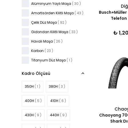
Alüminyum Yaylı Maşa
( 30 )
Diğ
Busch+Müller 
Amortisörden Kilitli Maşa
( 43 )
Telefon
Çelik Düz Maşa
( 92 )
₺ 1,2
Gidondan Kilitli Maşa
( 33 )
Havalı Maşa
( 26 )
Karbon
( 23 )
Titanyum Düz Maşa
( 1 )
Kadro Ölçüsü
350H
( 1 )
380H
( 3 )
400H
( 5 )
410H
( 6 )
Chao
Chaoyang 70
430H
( 9 )
440H
( 9 )
Shark Dı