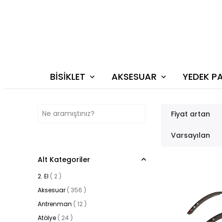
BİSİKLET
AKSESUAR
YEDEK P
Fiyat artan
Varsayılan
Alt Kategoriler
2. El
(
2
)
Aksesuar
(
356
)
Antrenman
(
12
)
Atölye
(
24
)