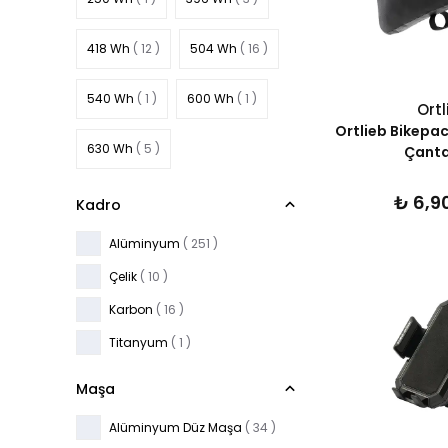
418 Wh
( 12 )
504 Wh
( 16 )
540 Wh
( 1 )
600 Wh
( 1 )
Ortl
Ortlieb Bikepa
630 Wh
( 5 )
Çanta
₺ 6,9
Kadro
Alüminyum
( 251 )
Çelik
( 10 )
Karbon
( 16 )
Titanyum
( 1 )
Maşa
Alüminyum Düz Maşa
( 34 )