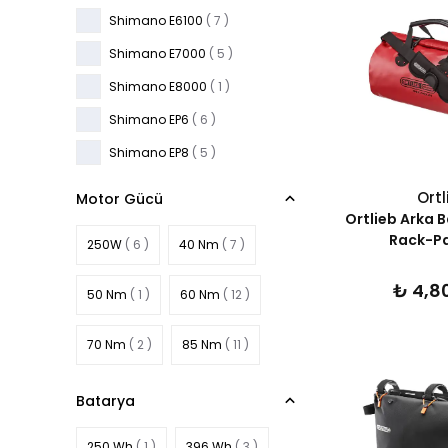
Shimano E6100
( 7 )
Shimano E7000
( 5 )
Shimano E8000
( 1 )
Shimano EP6
( 6 )
Shimano EP8
( 5 )
Ortl
Motor Gücü
Ortlieb Arka 
Rack-Pa
250W
( 6 )
40 Nm
( 7 )
₺ 4,8
50 Nm
( 1 )
60 Nm
( 12 )
70 Nm
( 2 )
85 Nm
( 11 )
Batarya
250 Wh
( 1 )
396 Wh
( 3 )