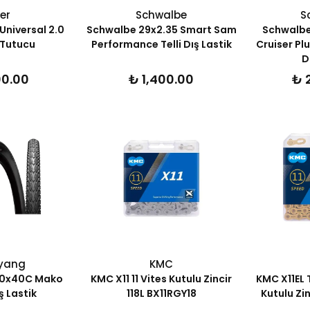
er
Schwalbe
S
Universal 2.0
Schwalbe 29x2.35 Smart Sam
Schwalb
 Tutucu
Performance Telli Dış Lastik
Cruiser Pl
D
00.00
₺ 1,400.00
₺ 
yang
KMC
0x40C Mako
KMC X11 11 Vites Kutulu Zincir
KMC X11EL 
ş Lastik
118L BX11RGY18
Kutulu Zin