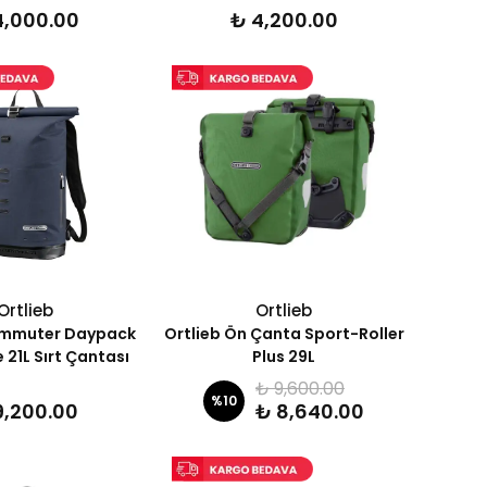
4,000.00
₺ 4,200.00
Ortlieb
Ortlieb
ommuter Daypack
Ortlieb Ön Çanta Sport-Roller
 21L Sırt Çantası
Plus 29L
₺ 9,600.00
%
10
9,200.00
₺ 8,640.00