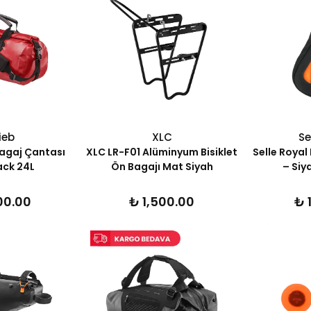
ieb
XLC
Se
Bagaj Çantası
XLC LR-F01 Alüminyum Bisiklet
Selle Royal 
ck 24L
Ön Bagajı Mat Siyah
– Siy
00.00
₺ 1,500.00
₺ 