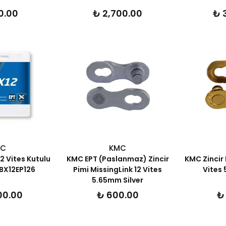
0.00
₺ 2,700.00
₺ 
MC
KMC
2 Vites Kutulu
KMC EPT (Paslanmaz) Zincir
KMC Zincir 
 BX12EP126
Pimi MissingLink 12 Vites
Vites
5.65mm Silver
00.00
₺ 600.00
₺