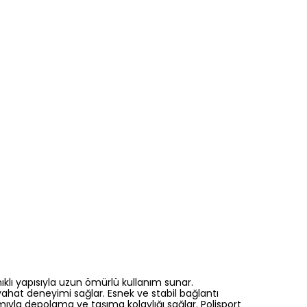
nıklı yapısıyla uzun ömürlü kullanım sunar.
eyahat deneyimi sağlar. Esnek ve stabil bağlantı
mıyla depolama ve taşıma kolaylığı sağlar. Polisport