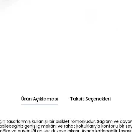
Ürün Açıklaması
Taksit Seçenekleri
 için tasarlanmış kullanışlı bir bisiklet römorkudur. Sağlam ve daya
abileceğiniz geniş iç mekânı ve rahat koltuklarıyla konforlu bir s
lar ve güvenliği en üst düzeye çıkarır. Ayrıca katlanabilir tasarı