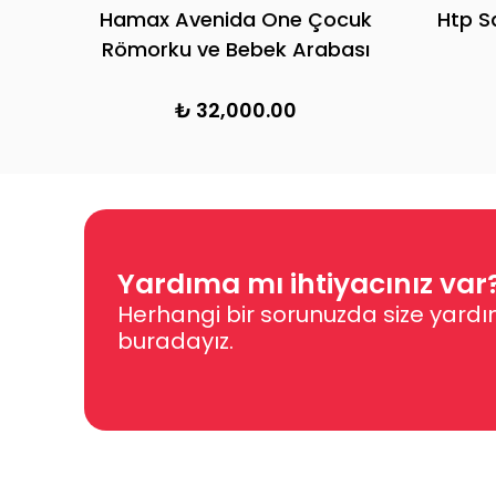
Hamax Avenida One Çocuk
Htp S
Römorku ve Bebek Arabası
₺ 32,000.00
Yardıma mı ihtiyacınız var
Herhangi bir sorunuzda size yardı
buradayız.