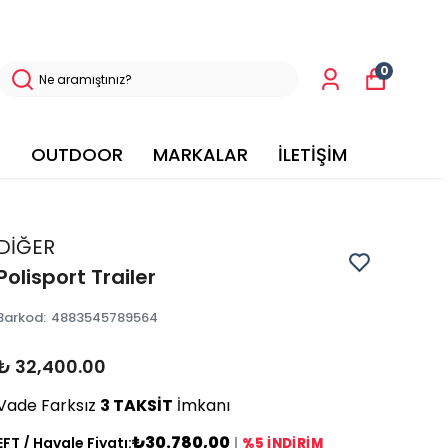
0
OUTDOOR
MARKALAR
İLETİŞİM
DİĞER
Polisport Trailer
Barkod
:
4883545789564
₺ 32,400.00
Vade Farksız
3 TAKSİT
İmkanı
₺30.780,00
EFT / Havale Fiyatı:
|
%5 İNDİRİM