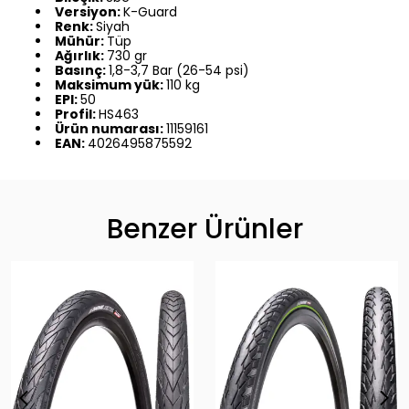
Versiyon:
K-Guard
Renk:
Siyah
Mühür:
Tüp
Ağırlık:
730 gr
Basınç:
1,8-3,7 Bar (26-54 psi)
Maksimum yük:
110 kg
EPI:
50
Profil:
HS463
Ürün numarası:
11159161
EAN:
4026495875592
Benzer Ürünler