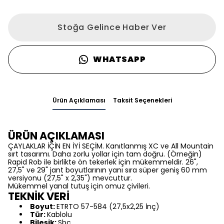
Stoğa Gelince Haber Ver
WHATSAPP
Ürün Açıklaması
Taksit Seçenekleri
ÜRÜN AÇIKLAMASI
ÇAYLAKLAR İÇİN EN İYİ SEÇİM. Kanıtlanmış XC ve All Mountain
sırt tasarımı. Daha zorlu yollar için tam doğru. (Örneğin)
Rapid Rob ile birlikte ön tekerlek için mükemmeldir. 26",
27,5" ve 29" jant boyutlarının yanı sıra süper geniş 60 mm
versiyonu (27,5" x 2,35") mevcuttur.
Mükemmel yanal tutuş için omuz çivileri.
TEKNİK VERİ
Boyut:
ETRTO 57-584 (27,5x2,25 İnç)
Tür:
Kablolu
Bileşik:
Sbc