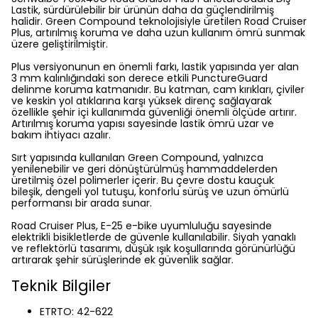
Lastik, sürdürülebilir bir ürünün daha da güçlendirilmiş
halidir. Green Compound teknolojisiyle üretilen Road Cruiser
Plus, artırılmış koruma ve daha uzun kullanım ömrü sunmak
üzere geliştirilmiştir.
Plus versiyonunun en önemli farkı, lastik yapısında yer alan
3 mm kalınlığındaki son derece etkili PunctureGuard
delinme koruma katmanıdır. Bu katman, cam kırıkları, çiviler
ve keskin yol atıklarına karşı yüksek direnç sağlayarak
özellikle şehir içi kullanımda güvenliği önemli ölçüde artırır.
Artırılmış koruma yapısı sayesinde lastik ömrü uzar ve
bakım ihtiyacı azalır.
Sırt yapısında kullanılan Green Compound, yalnızca
yenilenebilir ve geri dönüştürülmüş hammaddelerden
üretilmiş özel polimerler içerir. Bu çevre dostu kauçuk
bileşik, dengeli yol tutuşu, konforlu sürüş ve uzun ömürlü
performansı bir arada sunar.
Road Cruiser Plus, E-25 e-bike uyumluluğu sayesinde
elektrikli bisikletlerde de güvenle kullanılabilir. Siyah yanaklı
ve reflektörlü tasarımı, düşük ışık koşullarında görünürlüğü
artırarak şehir sürüşlerinde ek güvenlik sağlar.
Teknik Bilgiler
ETRTO: 42-622