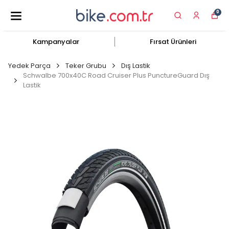
0
Kampanyalar
Fırsat Ürünleri
Yedek Parça
Teker Grubu
Dış Lastik
Schwalbe 700x40C Road Cruiser Plus PunctureGuard Dış
Lastik