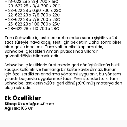
– 18-622 28 x 3/4 700 x 18C
– 20-622 28 x 3/4 700 x 20C
– 23-622 28 x 0.90 700 x 23C
– 22-622 28 x 7/8 700 x 22C
– 23-622 28 x 7/8 700 x 23C
– 25-622 28 x 1.00 700 x 25C
– 28-622 28 x 1.10 700 x 28C
Tüm Schwalbe iç lastikleri üretiminden sonra şişirilir ve 24
saat süreyle hava kaçışı testi için bekletilir. Daha sonra birer
birer gözle incelenir. Tüm valfler nikel kaplamalıdır,
Schwalbe iç lastikleri Alman piyasasında yıllardır
güvenilirliğiyle bilinmektedir.
Schwalbe iç lastiklerin üretiminde geri dönüştürülmüş butil
kauçuk kullanılır ve herhangi bir kalite kaybı olmaz. Bunun
için özel sertlikten arındırma yöntemi uygulanır, bu yöntem
yıllardır başarıyla uygulanmaktadır. Yeni standartta ki tüm
Schwalbe lastiklerin %20’si geri dönüştürülmüş materyalden
oluşmaktadır.
Ek Özellikler
Sibop Uzunluğu:
40mm
Ağırlık:
105 Gr