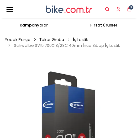
0
Kampanyalar
Fırsat Ürünleri
Yedek Parça
Teker Grubu
İç Lastik
Schwalbe SV15 700X18/28C 40mm İnce Sibop İç Lastik