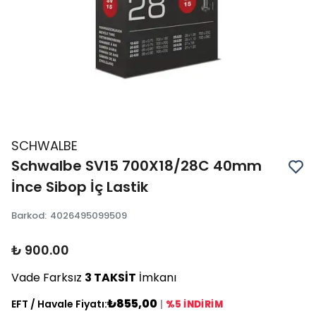
SCHWALBE
Schwalbe SV15 700X18/28C 40mm
İnce Sibop İç Lastik
Barkod
:
4026495099509
₺ 900.00
Vade Farksız
3 TAKSİT
İmkanı
₺855,00
EFT / Havale Fiyatı:
|
%5 İNDİRİM