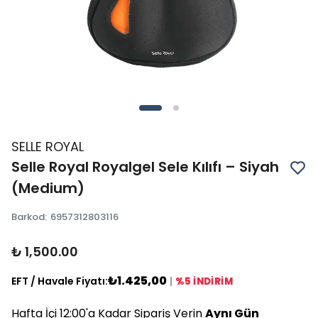
SELLE ROYAL
Selle Royal Royalgel Sele Kılıfı – Siyah
(Medium)
Barkod
:
6957312803116
₺ 1,500.00
₺1.425,00
EFT / Havale Fiyatı:
|
%5 İNDİRİM
Hafta İçi 12:00'a Kadar Sipariş Verin
Aynı Gün