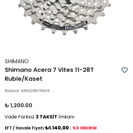
SHİMANO
Shimano Acera 7 Vites 11-28T
Ruble/Kaset
Barkod
:
689228675629
₺ 1,200.00
Vade Farksız
3 TAKSİT
İmkanı
₺1.140,00
EFT / Havale Fiyatı:
|
%5 İNDİRİM