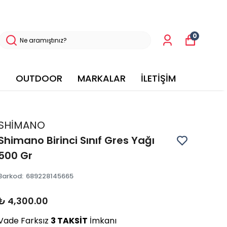
0
OUTDOOR
MARKALAR
İLETİŞİM
SHİMANO
Shimano Birinci Sınıf Gres Yağı
500 Gr
Barkod
:
689228145665
₺ 4,300.00
Vade Farksız
3 TAKSİT
İmkanı