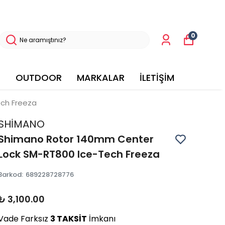
0
OUTDOOR
MARKALAR
İLETİŞİM
ch Freeza
SHİMANO
Shimano Rotor 140mm Center
Lock SM-RT800 Ice-Tech Freeza
Barkod
:
689228728776
₺ 3,100.00
Vade Farksız
3 TAKSİT
İmkanı