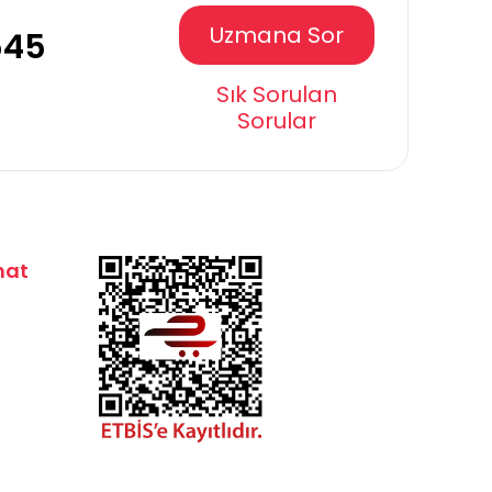
Uzmana Sor
545
Sık Sorulan
Sorular
mat