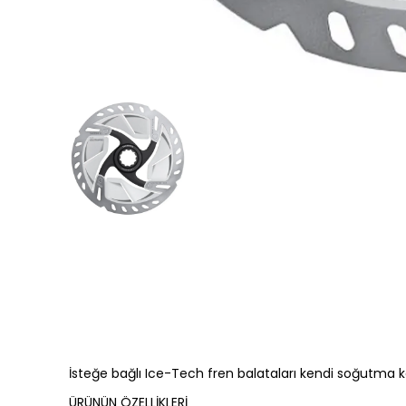
İsteğe bağlı Ice-Tech fren balataları kendi soğutma kan
ÜRÜNÜN ÖZELLİKLERİ