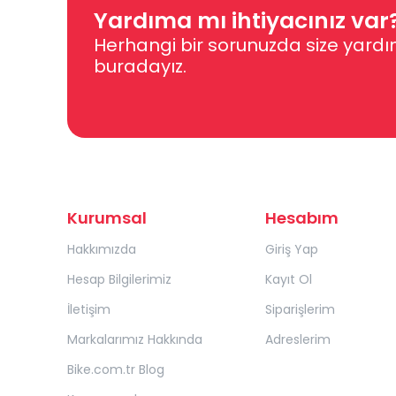
Yardıma mı ihtiyacınız var
Herhangi bir sorunuzda size yardı
buradayız.
Kurumsal
Hesabım
Hakkımızda
Giriş Yap
Hesap Bilgilerimiz
Kayıt Ol
İletişim
Siparişlerim
Markalarımız Hakkında
Adreslerim
Bike.com.tr Blog