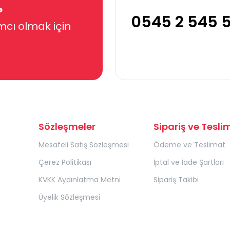
?
0545 2 545 
mcı olmak için
Sözleşmeler
Sipariş ve Tesli
Mesafeli Satış Sözleşmesi
Ödeme ve Teslimat
Çerez Politikası
İptal ve İade Şartları
KVKK Aydınlatma Metni
Sipariş Takibi
Üyelik Sözleşmesi