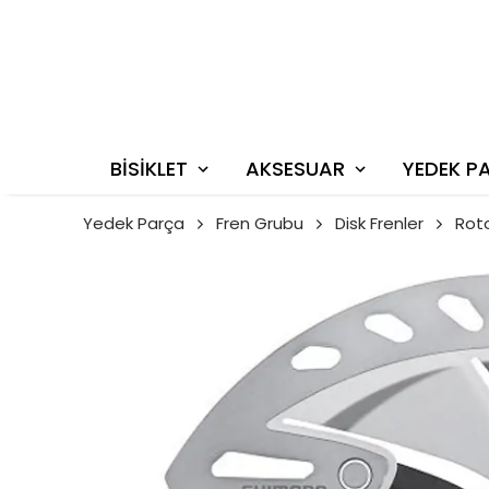
BİSİKLET
AKSESUAR
YEDEK P
Yedek Parça
Fren Grubu
Disk Frenler
Roto