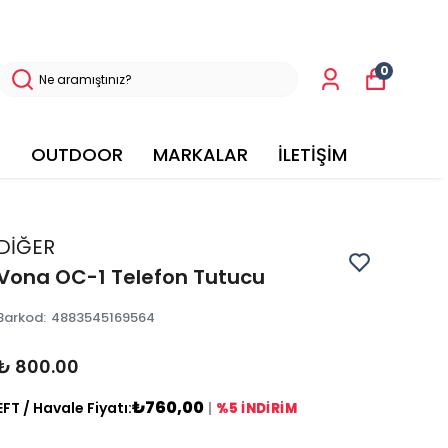
0
OUTDOOR
MARKALAR
İLETİŞİM
DİĞER
Vona OC-1 Telefon Tutucu
Barkod
:
4883545169564
₺ 800.00
₺760,00
EFT / Havale Fiyatı:
|
%5 İNDİRİM