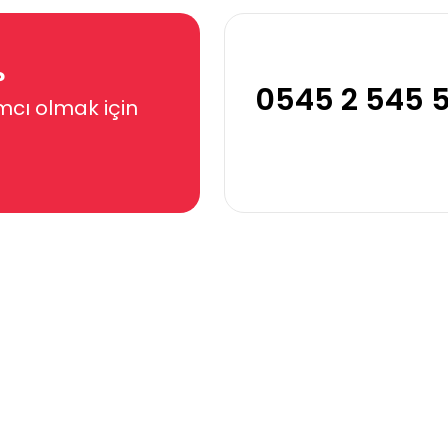
?
0545 2 545 
mcı olmak için