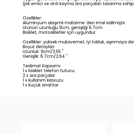
Şok emici ve anti kayma ara parçaları tasarıma sahip
Özellikler:
Alüminyum alaşımlı malzeme 'den imal edilmiştir.
Ürünün uzunluğu 9cm, genişliği 6.7cm.
Bisiklet, motosikletler için uygundur.
Özellikler: yüksek mukavemet, iyi tokluk, aşınmaya day
Boyut detayları:
Uzunluk: 9cm/3.55 "
Genişlik: 6.7cm/2.64 "
Teslimat Kapsamı:
1 x bisiklet telefon tutucu
2 x ara parçalar
1 x kullanım kılavuzu
1 x küçük anahtar