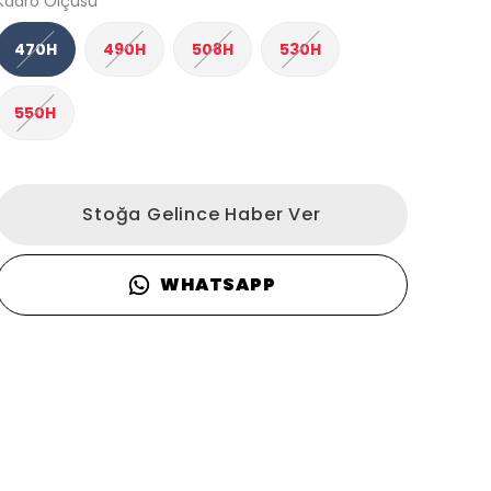
Kadro Ölçüsü
470H
490H
508H
530H
550H
Stoğa Gelince Haber Ver
WHATSAPP