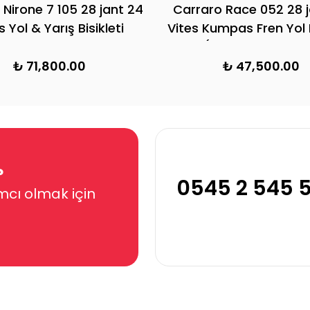
 Nirone 7 105 28 jant 24
Carraro Race 052 28 j
s Yol & Yarış Bisikleti
Vites Kumpas Fren Yol B
520H (Mat Siyah, Yeşil
₺ 71,800.00
₺ 47,500.00
?
0545 2 545 
mcı olmak için