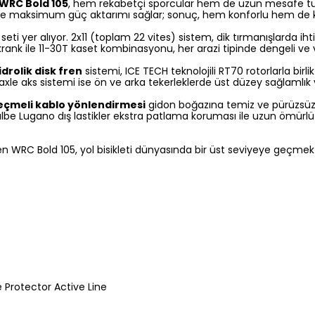
WRC Bold 105
, hem rekabetçi sporcular hem de uzun mesafe tut
eğe maksimum güç aktarımı sağlar; sonuç, hem konforlu hem de ke
seti yer alıyor. 2x11 (toplam 22 vites) sistem, dik tırmanışlarda i
krank ile 11-30T kaset kombinasyonu, her arazi tipinde dengeli ve 
drolik disk fren
sistemi, ICE TECH teknolojili RT70 rotorlarla birli
xle aks sistemi ise ön ve arka tekerleklerde üst düzey sağlamlık 
eçmeli kablo yönlendirmesi
gidon boğazına temiz ve pürüzsüz
walbe Lugano dış lastikler ekstra patlama koruması ile uzun ömürlü 
ren WRC Bold 105, yol bisikleti dünyasında bir üst seviyeye geçmek i
Protector Active Line