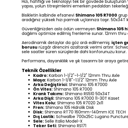
Hızı, hafifliği ve teknolojiyi tek bir gövdede buluşturan
yapısı, yolun titreşimlerini emerken pedaldan tekerl
Bisikletin kalbinde efsanevi
Shimano 105 R7000
grup 
aradığınız yüksek hızı parmak uçlarınıza taşır. 50x34T 
Güvenliğinizden asla ödün vermeyen
Shimano 105 hi
dağılımı optimize edilmiş frenleme sunar. 12mm thru a
Aerodinamik detaylar da göz ardı edilmemiş:
içten g
borusu
rüzgâr direncini azaltarak verimi artırır. Sch
sele saatler süren sürüşlerde dahi konforunuzu korur.
Performans, dayanıklılık ve şık tasarımı bir araya geti
Teknik Özellikler
Kadro:
Karbon 1-1/2"–1-1/2" 12mm Thru Axle
Maşa:
Karbon 1-1/8"–1.1/2" 12mm Thru Axle
Arka Değiştirici:
Shimano 105 R7000
Ön Vites:
Shimano 105 R7000
Krank Takımı:
Shimano RS510 50x34T
Arka Dişli:
Shimano 105 R7000 11-30T Kaset
Vites Kolu:
Shimano 105 R7020 2x11
Fren:
Shimano 105 Hidrolik Disk
Disk:
Shimano RT70 160mm–140mm ICE TECH
Dış Lastik:
Schwalbe 700x25C Lugano Puncture 
Sele:
Selle Italia Model-X
Teker Seti:
Shimano RS171