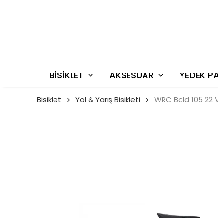
BİSİKLET
AKSESUAR
YEDEK P
Bisiklet
Yol & Yarış Bisikleti
WRC Bold 105 22 Vi