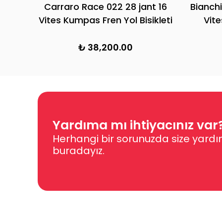
Carraro Race 022 28 jant 16
Bianchi
Vites Kumpas Fren Yol Bisikleti
Vite
₺ 38,200.00
Yardıma mı ihtiyacınız var
Herhangi bir sorunuzda size yardı
buradayız.