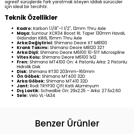
agresif sürüşlerde fark yaratmak isteyen iddialı sürücüler
için ideal bir tercihtir.
Teknik Özellikler
Kadro:
Karbon 1.1/8"–1 1/2", 12mm Thru Axle
Maşa:
Suntour XCR34 Boost RL Taper 130mm Havalı,
Gidondan Kilitli, 15mm Thru Axle
Arka Değiştirici:
Shimano Deore XT M8100
Krank Takımı:
Shimano Deore M8120 32T
Arka Dişli:
Shimano Deore M6100 10-51T Microspline
Vites Kolu:
Shimano Deore M6100 1x12
Fren:
Shimano MT4100 Ön: 4 Pistonlu Arka: 2 Pistonlu
Hidrolik Disk
Disk:
Shimano RT30 203mm–160mm
Ön Göbek:
Shimano MT400 32D
Arka Göbek:
Shimano MT410 32D
Jant:
Rodi TRYP30 Çift Katlı Alüminyum
Dış Lastik:
Schwalbe Ön: 29x2.25 – Arka: 27.5x2.60
Sele:
Velo VL-1A34
Benzer Ürünler