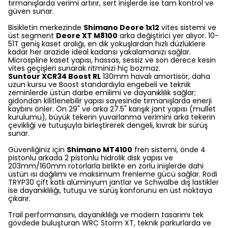
tırmanışlarda verimi artırır, sert inişlerde ise tam kontrol ve
güven sunar.
Bisikletin merkezinde
Shimano Deore 1x12
vites sistemi ve
üst segment
Deore XT M8100
arka değiştirici yer alıyor. 10-
51T geniş kaset aralığı, en dik yokuşlardan hızlı düzlüklere
kadar her arazide ideal kadansı yakalamanızı sağlar.
Microspline kaset yapısı, hassas, sessiz ve son derece kesin
vites geçişleri sunarak ritminizi hiç bozmaz.
Suntour XCR34 Boost RL
130mm havalı amortisör, daha
uzun kursu ve Boost standardıyla engebeli ve teknik
zeminlerde üstün darbe emilimi ve dayanıklılık sağlar;
gidondan kilitlenebilir yapısı sayesinde tırmanışlarda enerji
kaybını önler. Ön 29" ve arka 27.5" karışık jant yapısı (mullet
kurulumu), büyük tekerin yuvarlanma verimini arka tekerin
çevikliği ve tutuşuyla birleştirerek dengeli, kıvrak bir sürüş
sunar.
Güvenliğiniz için
Shimano MT4100
fren sistemi, önde 4
pistonlu arkada 2 pistonlu hidrolik disk yapısı ve
203mm/160mm rotorlarla birlikte en zorlu inişlerde dahi
üstün ısı dağılımı ve maksimum frenleme gücü sağlar. Rodi
TRYP30 çift katlı alüminyum jantlar ve Schwalbe dış lastikler
ise dayanıklılığı, tutuşu ve sürüş konforunu en üst noktaya
çıkarır.
Trail performansını, dayanıklılığı ve modern tasarımı tek
gövdede buluşturan WRC Storm XT, teknik parkurlarda ve