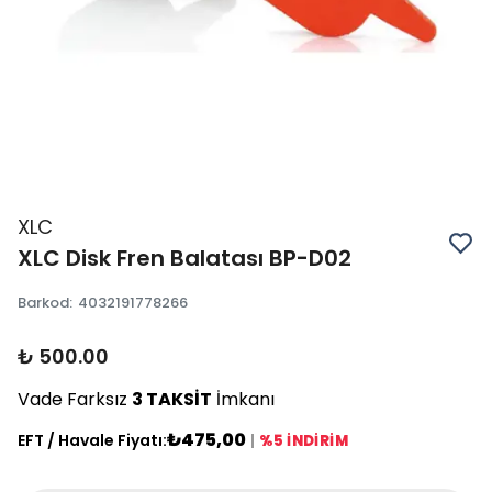
XLC
XLC Disk Fren Balatası BP-D02
Barkod
:
4032191778266
₺ 500.00
Vade Farksız
3 TAKSİT
İmkanı
₺475,00
EFT / Havale Fiyatı:
|
%5 İNDİRİM