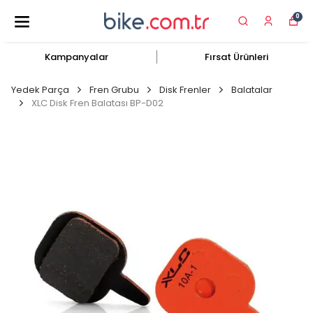
0
Kampanyalar
Fırsat Ürünleri
Yedek Parça
Fren Grubu
Disk Frenler
Balatalar
XLC Disk Fren Balatası BP-D02