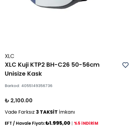
XLC
XLC Kuji KTP2 BH-C26 50-56cm
Unisize Kask
Barkod
:
4055149356736
₺ 2,100.00
Vade Farksız
3 TAKSİT
İmkanı
₺1.995,00
EFT / Havale Fiyatı:
|
%5 İNDİRİM