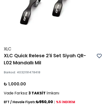
XLC
XLC Quick Relese 2'li Set Siyah QR-
L02 Mandallı Mil
Barkod
:
4032191478418
₺ 1,000.00
Vade Farksız
3 TAKSİT
İmkanı
₺950,00
EFT / Havale Fiyatı:
|
%5 İNDİRİM