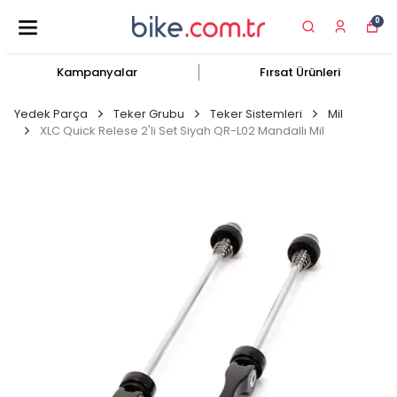
0
Kampanyalar
Fırsat Ürünleri
Yedek Parça
Teker Grubu
Teker Sistemleri
Mil
XLC Quick Relese 2'li Set Siyah QR-L02 Mandallı Mil