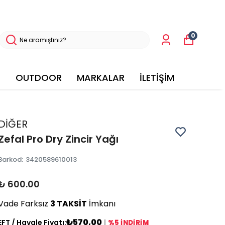
0
OUTDOOR
MARKALAR
İLETİŞİM
DİĞER
Zefal Pro Dry Zincir Yağı
Barkod
:
3420589610013
₺ 600.00
Vade Farksız
3 TAKSİT
İmkanı
₺570,00
EFT / Havale Fiyatı:
|
%5 İNDİRİM