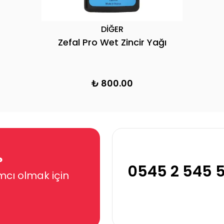
DİĞER
Zefal Pro Wet Zincir Yağı
₺ 800.00
?
0545 2 545 
mcı olmak için